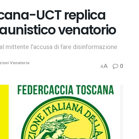
cana-UCT replica
faunistico venatorio
al mittente l'accusa di fare disinformazione
zioni Venatorie
0
A
A