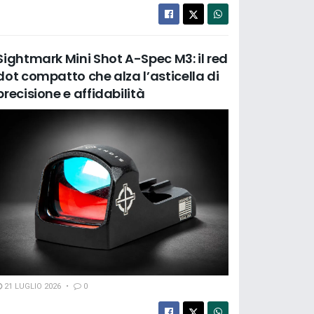
Sightmark Mini Shot A-Spec M3: il red
dot compatto che alza l’asticella di
precisione e affidabilità
21 LUGLIO 2026
0