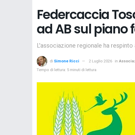
Federcaccia Tos
ad AB sul piano 
L'associazione regionale ha respinto 
di
Simone Ricci
2 Luglio 2026
in
Associa
Tempo di lettura: 5 minuti di lettura