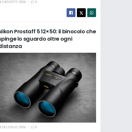
2 AGOSTO 2026
0
Nikon Prostaff 5 12×50: il binocolo che
spinge lo sguardo oltre ogni
distanza
24 LUGLIO 2026
0