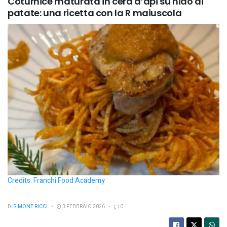
Coturnice maturata in cera d’api su nido di
patate: una ricetta con la R maiuscola
Credits: Franchi Food Academy
DI
SIMONE RICCI
3 FEBBRAIO 2026
0