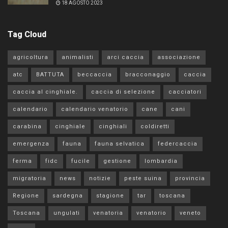
18 AGOSTO 2023
Tag Cloud
agricoltura
animalisti
arci caccia
associazione
atc
BATTUTA
beccaccia
bracconaggio
caccia
caccia al cinghiale.
caccia di selezione
cacciatori
calendario
calendario venatorio
cane
cani
carabina
cinghiale
cinghiali
coldiretti
emergenza
fauna
fauna selvatica
federcaccia
ferma
fidc
fucile
gestione
lombardia
migratoria
news
notizie
peste suina
provincia
Regione
sardegna
stagione
tar
toscana
Toscana
ungulati
venatoria
venatorio
veneto