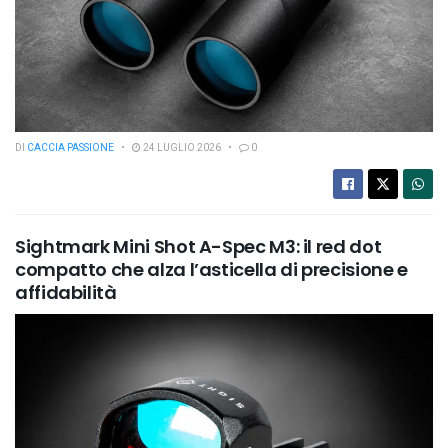
DI
CACCIA PASSIONE
24 LUGLIO 2026
0
Sightmark Mini Shot A-Spec M3: il red dot
compatto che alza l’asticella di precisione e
affidabilità