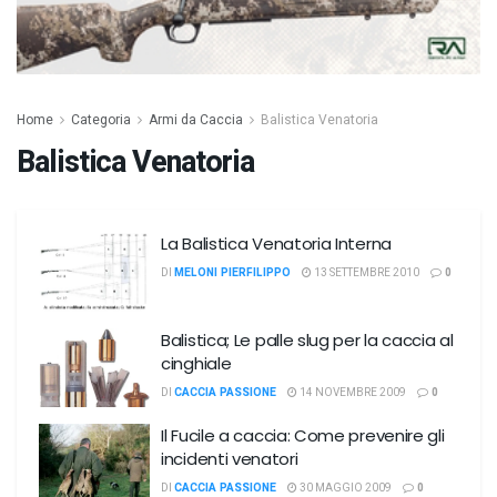
Home
Categoria
Armi da Caccia
Balistica Venatoria
Balistica Venatoria
La Balistica Venatoria Interna
DI
MELONI PIERFILIPPO
13 SETTEMBRE 2010
0
Balistica; Le palle slug per la caccia al
cinghiale
DI
CACCIA PASSIONE
14 NOVEMBRE 2009
0
Il Fucile a caccia: Come prevenire gli
incidenti venatori
DI
CACCIA PASSIONE
30 MAGGIO 2009
0