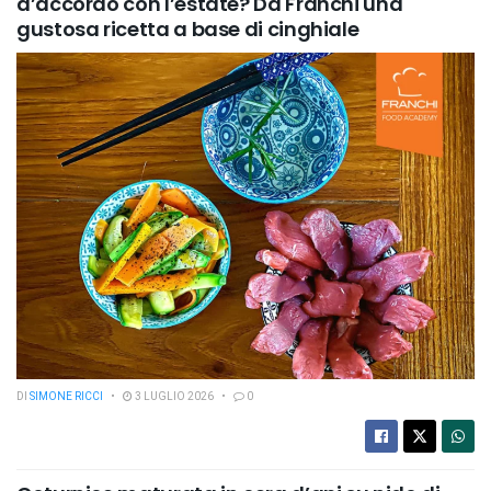
d’accordo con l’estate? Da Franchi una
gustosa ricetta a base di cinghiale
DI
SIMONE RICCI
3 LUGLIO 2026
0