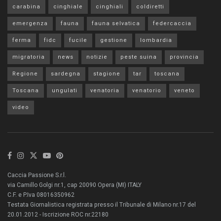
carabina
cinghiale
cinghiali
coldiretti
emergenza
fauna
fauna selvatica
federcaccia
ferma
fidc
fucile
gestione
lombardia
migratoria
news
notizie
peste suina
provincia
Regione
sardegna
stagione
tar
toscana
Toscana
ungulati
venatoria
venatorio
veneto
video
Caccia Passione S.r.l.
via Camillo Golgi nr.1, cap 20090 Opera (MI) ITALY
C.F. e P.Iva 08016350962
Testata Giornalistica registrata presso il Tribunale di Milano nr.17 del
20.01.2012 - Iscrizione ROC nr.22180