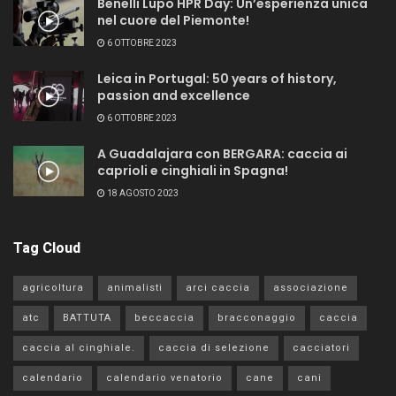
Benelli Lupo HPR Day: Un’esperienza unica
nel cuore del Piemonte!
6 OTTOBRE 2023
Leica in Portugal: 50 years of history,
passion and excellence
6 OTTOBRE 2023
A Guadalajara con BERGARA: caccia ai
caprioli e cinghiali in Spagna!
18 AGOSTO 2023
Tag Cloud
agricoltura
animalisti
arci caccia
associazione
atc
BATTUTA
beccaccia
bracconaggio
caccia
caccia al cinghiale.
caccia di selezione
cacciatori
calendario
calendario venatorio
cane
cani