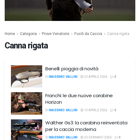
Home
Categoria
Prove Venatorie
Fucili da Caccia
Canna rigata
Canna rigata
Benelli: pioggia di novità
DI
MASSIMO VALLINI
23 APRILE 2026
0
Franchi: le due nuove carabine
Horizon
DI
MASSIMO VALLINI
13 APRILE 2026
0
Walther Gs3: la carabina reinventata
per la caccia moderna
DI
MASSIMO VALLINI
23 GENNAIO 2026
0