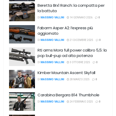
Beretta Brx1 Ranch: la compatta per
la battuta
DI
MASSIMO VALLINI
14 GENNAIO 2026
0
Fabarm Asper A2: l’express più
aggiornato
DI
MASSIMO VALLINI
21 DICEMBRE 2025
0
Rti arms Mora full power calibro 5,5: la
pcp bull-pup ad alta potenza
DI
MASSIMO VALLINI
3 OTTOBRE 2025
0
Kimber Mountain Ascent Skyfall
DI
MASSIMO VALLINI
28 MARZO 2025
0
Carabina Bergara B14 Thumbhole
DI
MASSIMO VALLINI
24 FEBBRAIO 2025
0