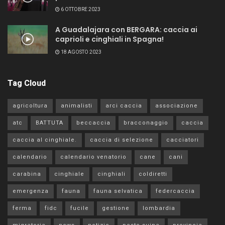
6 OTTOBRE 2023
A Guadalajara con BERGARA: caccia ai
caprioli e cinghiali in Spagna!
18 AGOSTO 2023
Tag Cloud
agricoltura
animalisti
arci caccia
associazione
atc
BATTUTA
beccaccia
bracconaggio
caccia
caccia al cinghiale.
caccia di selezione
cacciatori
calendario
calendario venatorio
cane
cani
carabina
cinghiale
cinghiali
coldiretti
emergenza
fauna
fauna selvatica
federcaccia
ferma
fidc
fucile
gestione
lombardia