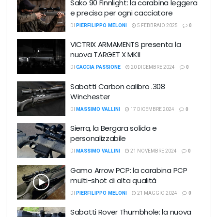
Sako 90 Finnlight: la carabina leggera
e precisa per ogni cacciatore
DI
PIERFILIPPO MELONI
5 FEBBRAIO 2025
0
VICTRIX ARMAMENTS presenta la
nuova TARGET X MKII
DI
CACCIA PASSIONE
20 DICEMBRE 2024
0
Sabatti Carbon calibro .308
Winchester
DI
MASSIMO VALLINI
17 DICEMBRE 2024
0
Sierra, la Bergara solida e
personalizzabile
DI
MASSIMO VALLINI
21 NOVEMBRE 2024
0
Gamo Arrow PCP: la carabina PCP
multi-shot di alta qualità
DI
PIERFILIPPO MELONI
21 MAGGIO 2024
0
Sabatti Rover Thumbhole: la nuova