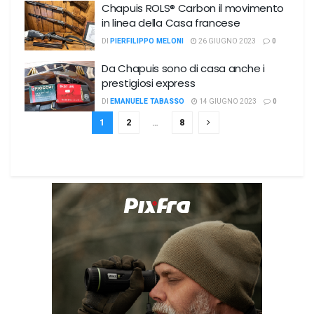
Chapuis ROLS® Carbon il movimento
in linea della Casa francese
DI
PIERFILIPPO MELONI
26 GIUGNO 2023
0
Da Chapuis sono di casa anche i
prestigiosi express
DI
EMANUELE TABASSO
14 GIUGNO 2023
0
1
2
…
8