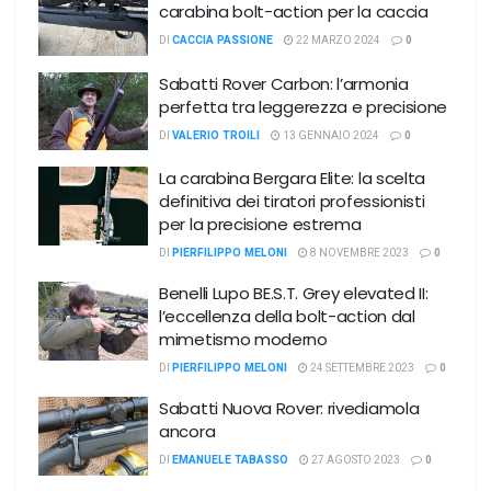
carabina bolt-action per la caccia
DI
CACCIA PASSIONE
22 MARZO 2024
0
Sabatti Rover Carbon: l’armonia
perfetta tra leggerezza e precisione
DI
VALERIO TROILI
13 GENNAIO 2024
0
La carabina Bergara Elite: la scelta
definitiva dei tiratori professionisti
per la precisione estrema
DI
PIERFILIPPO MELONI
8 NOVEMBRE 2023
0
Benelli Lupo BE.S.T. Grey elevated II:
l’eccellenza della bolt-action dal
mimetismo moderno
DI
PIERFILIPPO MELONI
24 SETTEMBRE 2023
0
Sabatti Nuova Rover: rivediamola
ancora
DI
EMANUELE TABASSO
27 AGOSTO 2023
0