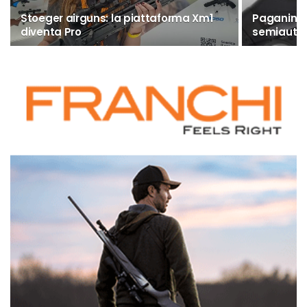
Stoeger airguns: la piattaforma Xm1
Paganini:
diventa Pro
semiautom