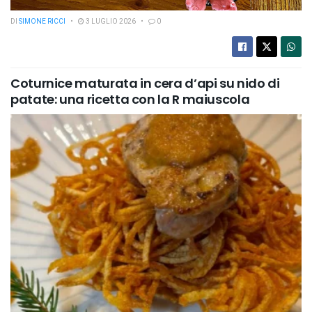
DI
SIMONE RICCI
3 LUGLIO 2026
0
Coturnice maturata in cera d’api su nido di
patate: una ricetta con la R maiuscola