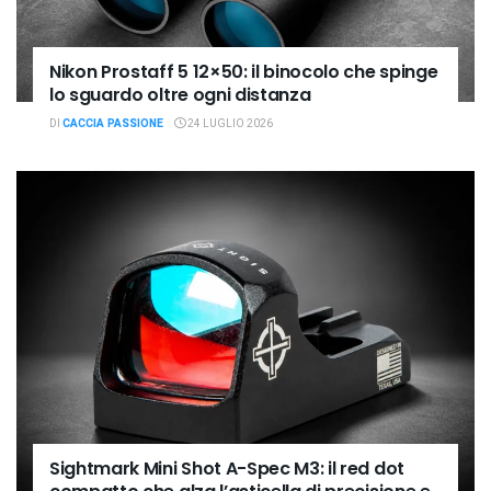
Nikon Prostaff 5 12×50: il binocolo che spinge
lo sguardo oltre ogni distanza
DI
CACCIA PASSIONE
24 LUGLIO 2026
Sightmark Mini Shot A-Spec M3: il red dot