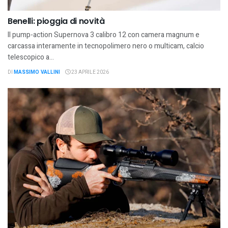
Benelli: pioggia di novità
Il pump-action Supernova 3 calibro 12 con camera magnum e
carcassa interamente in tecnopolimero nero o multicam, calcio
telescopico a...
DI
MASSIMO VALLINI
23 APRILE 2026