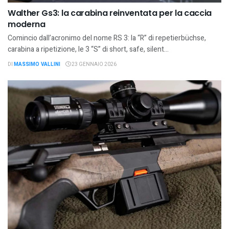
Walther Gs3: la carabina reinventata per la caccia
moderna
Comincio dall’acronimo del nome RS 3: la “R” di repetierbüchse,
carabina a ripetizione, le 3 “S” di short, safe, silent...
DI
MASSIMO VALLINI
23 GENNAIO 2026