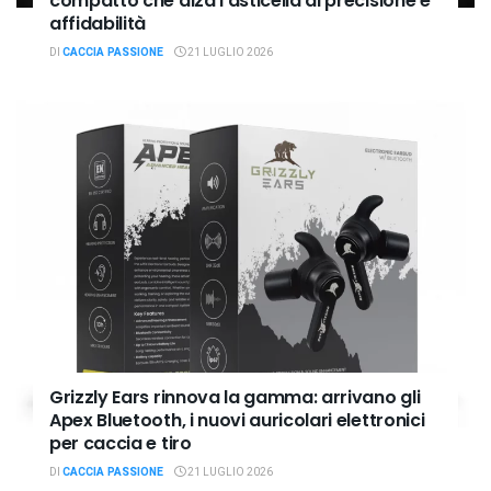
compatto che alza l’asticella di precisione e
affidabilità
DI
CACCIA PASSIONE
21 LUGLIO 2026
Grizzly Ears rinnova la gamma: arrivano gli
Apex Bluetooth, i nuovi auricolari elettronici
per caccia e tiro
DI
CACCIA PASSIONE
21 LUGLIO 2026