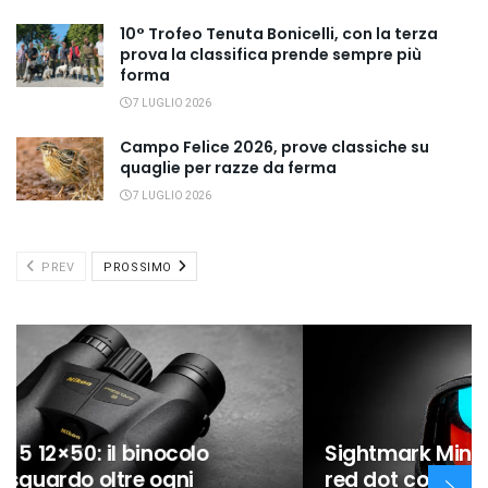
10° Trofeo Tenuta Bonicelli, con la terza
prova la classifica prende sempre più
forma
7 LUGLIO 2026
Campo Felice 2026, prove classiche su
quaglie per razze da ferma
7 LUGLIO 2026
PREV
PROSSIMO
Sightmark Mini Shot A-Spec M3: il
red dot compatto che alza