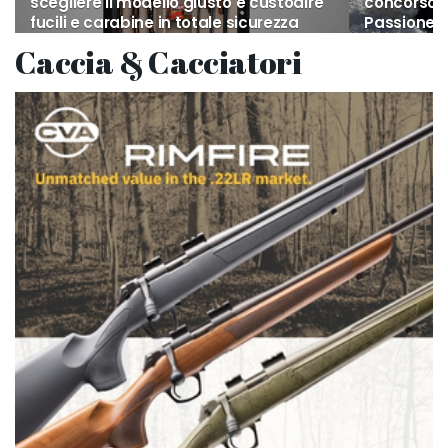
scegliere il modello giusto e custodire
concorso f
fucili e carabine in totale sicurezza
Passione
Caccia & Cacciatori