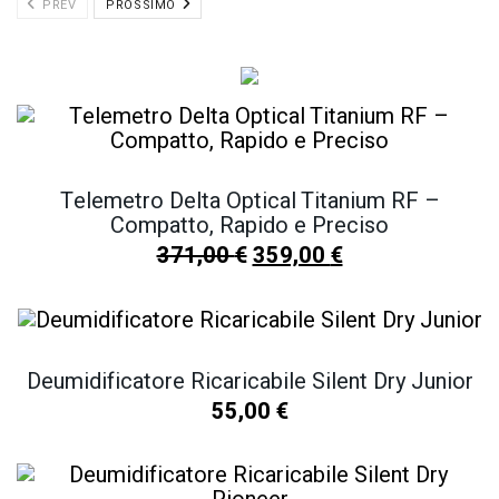
PREV
PROSSIMO
Telemetro Delta Optical Titanium RF –
Compatto, Rapido e Preciso
371,00
€
Il
359,00
€
Il
prezzo
prezzo
originale
attuale
era:
è:
371,00 €.
359,00 €.
Deumidificatore Ricaricabile Silent Dry Junior
55,00
€