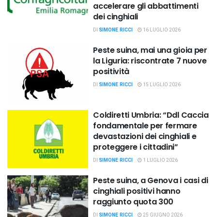
accelerare gli abbattimenti
dei cinghiali
DI
SIMONE RICCI
16 LUGLIO 2026
Peste suina, mai una gioia per
la Liguria: riscontrate 7 nuove
positività
DI
SIMONE RICCI
15 LUGLIO 2026
Coldiretti Umbria: “Ddl Caccia
fondamentale per fermare
devastazioni dei cinghiali e
proteggere i cittadini”
DI
SIMONE RICCI
1 LUGLIO 2026
Peste suina, a Genova i casi di
cinghiali positivi hanno
raggiunto quota 300
DI
SIMONE RICCI
25 GIUGNO 2026