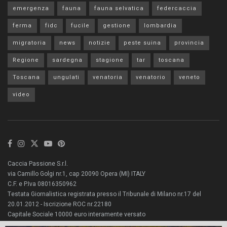
emergenza
fauna
fauna selvatica
federcaccia
ferma
fidc
fucile
gestione
lombardia
migratoria
news
notizie
peste suina
provincia
Regione
sardegna
stagione
tar
toscana
Toscana
ungulati
venatoria
venatorio
veneto
video
Caccia Passione S.r.l.
via Camillo Golgi nr.1, cap 20090 Opera (MI) ITALY
C.F. e P.Iva 08016350962
Testata Giornalistica registrata presso il Tribunale di Milano nr.17 del
20.01.2012 - Iscrizione ROC nr.22180
Capitale Sociale 10000 euro interamente versato