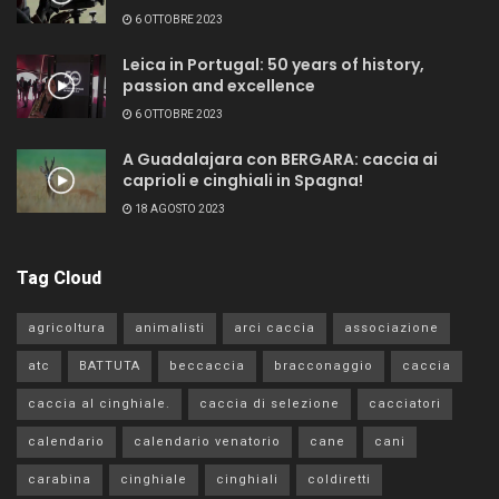
6 OTTOBRE 2023
Leica in Portugal: 50 years of history,
passion and excellence
6 OTTOBRE 2023
A Guadalajara con BERGARA: caccia ai
caprioli e cinghiali in Spagna!
18 AGOSTO 2023
Tag Cloud
agricoltura
animalisti
arci caccia
associazione
atc
BATTUTA
beccaccia
bracconaggio
caccia
caccia al cinghiale.
caccia di selezione
cacciatori
calendario
calendario venatorio
cane
cani
carabina
cinghiale
cinghiali
coldiretti