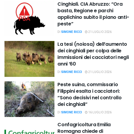
Cinghiali. CIA Abruzzo: “Ora
basta, Regione e parchi
applichino subito il piano anti-
peste”
DI
SIMONE RICCI
21 LUGLIO 2026
La tesi (noiosa) dell’aumento
dei cinghiali per colpa delle
immissioni dei cacciatori negli
anni ’60
DI
SIMONE RICCI
21 LUGLIO 2026
Peste suina, commissario
Filippini esalta i cacciatori:
“Sono decisivi nel controllo
dei cinghiali”
DI
SIMONE RICCI
16 LUGLIO 2026
Confagricoltura Emilia
Romagna chiede di