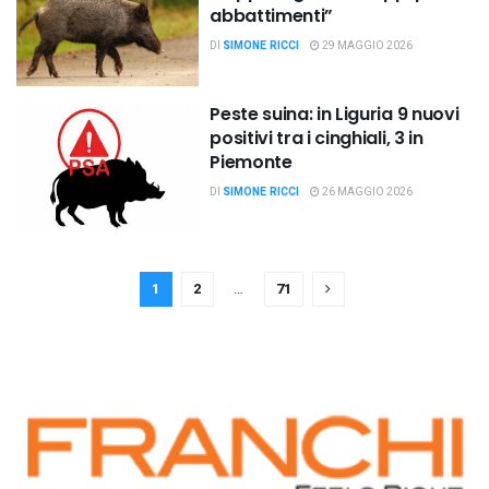
abbattimenti”
DI
SIMONE RICCI
29 MAGGIO 2026
Peste suina: in Liguria 9 nuovi
positivi tra i cinghiali, 3 in
Piemonte
DI
SIMONE RICCI
26 MAGGIO 2026
1
2
…
71