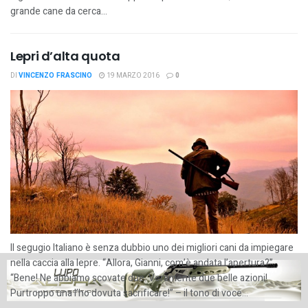
grande cane da cerca...
Lepri d’alta quota
DI
VINCENZO FRASCINO
19 MARZO 2016
0
Il segugio Italiano è senza dubbio uno dei migliori cani da impiegare
nella caccia alla lepre. “Allora, Gianni, com’è andata l’apertura?”.
“Bene! Ne abbiamo scovate due. Veramente due belle azioni!
Purtroppo una l’ho dovuta sacrificare!” – il tono di voce...