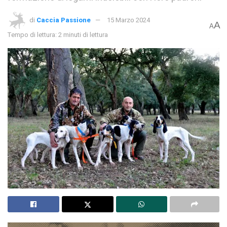
di
Caccia Passione
15 Marzo 2024
A
A
Tempo di lettura: 2 minuti di lettura