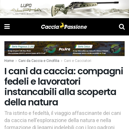
Home
Cani da Caccia e Cinofilia
Cani e Cacciatori
I cani da caccia: compagni
fedeli e lavoratori
instancabili alla scoperta
della natura
Tra istinto e fedeltà, il viaggio affascinante dei cani
da caccia nell’esplorazione della natura e nella
formazione di legami indelebili con i loro padroni