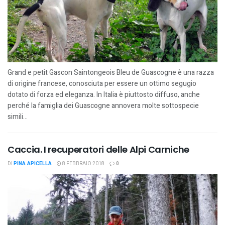
Grand e petit Gascon Saintongeois Bleu de Guascogne è una razza
di origine francese, conosciuta per essere un ottimo segugio
dotato di forza ed eleganza. In Italia è piuttosto diffuso, anche
perché la famiglia dei Guascogne annovera molte sottospecie
simili...
Caccia. I recuperatori delle Alpi Carniche
DI
PINA APICELLA
8 FEBBRAIO 2018
0