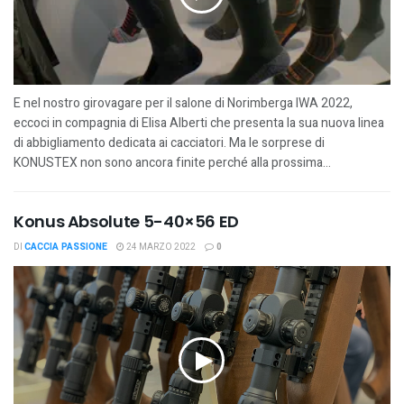
E nel nostro girovagare per il salone di Norimberga IWA 2022,
eccoci in compagnia di Elisa Alberti che presenta la sua nuova linea
di abbigliamento dedicata ai cacciatori. Ma le sorprese di
KONUSTEX non sono ancora finite perché alla prossima...
Konus Absolute 5-40×56 ED
DI
CACCIA PASSIONE
24 MARZO 2022
0