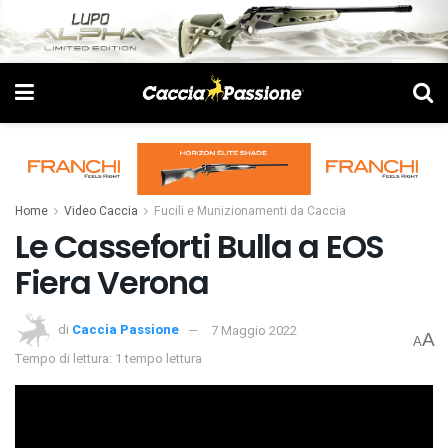
Home
Video Caccia
Fucili e Munizionamenti da Caccia
Le Casseforti Bulla a EOS
Fiera Verona
di
Caccia Passione
7 Maggio 2022
A
A
Tempo di lettura: 1 tempo lettura