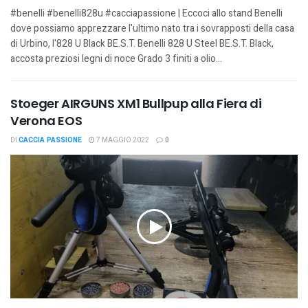
#benelli #benelli828u #cacciapassione | Eccoci allo stand Benelli
dove possiamo apprezzare l'ultimo nato tra i sovrapposti della casa
di Urbino, l'828 U Black BE.S.T. Benelli 828 U Steel BE.S.T. Black,
accosta preziosi legni di noce Grado 3 finiti a olio...
Stoeger AIRGUNS XM1 Bullpup alla Fiera di
Verona EOS
DI
CACCIA PASSIONE
7 MAGGIO 2022
0