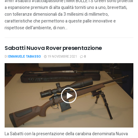
#mrr #sabatti #cacciapassione | MRR BULLETS Green sono proiettili
a espansione premium di alta qualità torniti uno a uno, brevettati,
con tolleranze dimensionali da 3 millesimi di millimetro,
caratteristiche che permettono a queste palle innovative e
rispettose dell'ambiente, di non...
Sabatti Nuova Rover presentazione
DI
EMANUELE TABASSO
19 NOVEMBRE 2021
0
La Sabatti con la presentazione della carabina denominata Nuova