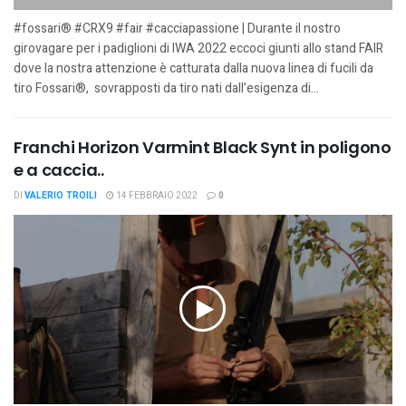
#fossari® #CRX9 #fair #cacciapassione | Durante il nostro
girovagare per i padiglioni di IWA 2022 eccoci giunti allo stand FAIR
dove la nostra attenzione è catturata dalla nuova linea di fucili da
tiro Fossari®, sovrapposti da tiro nati dall’esigenza di...
Franchi Horizon Varmint Black Synt in poligono
e a caccia..
DI
VALERIO TROILI
14 FEBBRAIO 2022
0