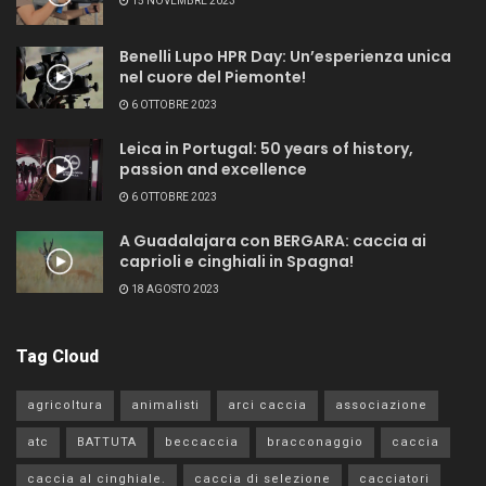
15 NOVEMBRE 2023
Benelli Lupo HPR Day: Un’esperienza unica
nel cuore del Piemonte!
6 OTTOBRE 2023
Leica in Portugal: 50 years of history,
passion and excellence
6 OTTOBRE 2023
A Guadalajara con BERGARA: caccia ai
caprioli e cinghiali in Spagna!
18 AGOSTO 2023
Tag Cloud
agricoltura
animalisti
arci caccia
associazione
atc
BATTUTA
beccaccia
bracconaggio
caccia
caccia al cinghiale.
caccia di selezione
cacciatori