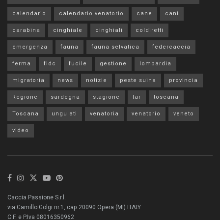
calendario
calendario venatorio
cane
cani
carabina
cinghiale
cinghiali
coldiretti
emergenza
fauna
fauna selvatica
federcaccia
ferma
fidc
fucile
gestione
lombardia
migratoria
news
notizie
peste suina
provincia
Regione
sardegna
stagione
tar
toscana
Toscana
ungulati
venatoria
venatorio
veneto
video
Caccia Passione S.r.l.
via Camillo Golgi nr.1, cap 20090 Opera (MI) ITALY
C.F. e P.Iva 08016350962