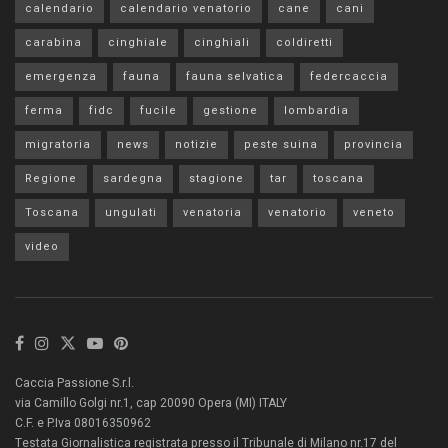
calendario
calendario venatorio
cane
cani
carabina
cinghiale
cinghiali
coldiretti
emergenza
fauna
fauna selvatica
federcaccia
ferma
fidc
fucile
gestione
lombardia
migratoria
news
notizie
peste suina
provincia
Regione
sardegna
stagione
tar
toscana
Toscana
ungulati
venatoria
venatorio
veneto
video
Caccia Passione S.r.l.
via Camillo Golgi nr.1, cap 20090 Opera (MI) ITALY
C.F. e P.Iva 08016350962
Testata Giornalistica registrata presso il Tribunale di Milano nr.17 del