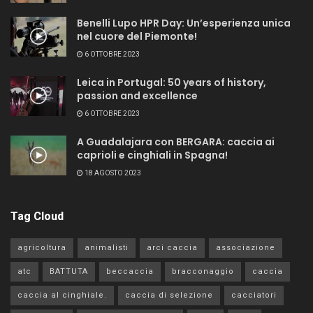
Benelli Lupo HPR Day: Un’esperienza unica
nel cuore del Piemonte!
6 OTTOBRE 2023
Leica in Portugal: 50 years of history,
passion and excellence
6 OTTOBRE 2023
A Guadalajara con BERGARA: caccia ai
caprioli e cinghiali in Spagna!
18 AGOSTO 2023
Tag Cloud
agricoltura
animalisti
arci caccia
associazione
atc
BATTUTA
beccaccia
bracconaggio
caccia
caccia al cinghiale.
caccia di selezione
cacciatori