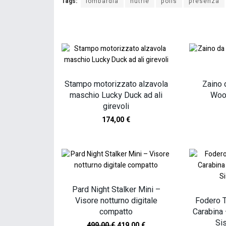
Tags:
lombardia
nutrie
polis
presenza
Stampo motorizzato alzavola
Zaino
maschio Lucky Duck ad ali
Woo
girevoli
174,00
€
Pard Night Stalker Mini –
Visore notturno digitale
Fodero 
compatto
Carabina 
Si
499,00
€
419,00
€