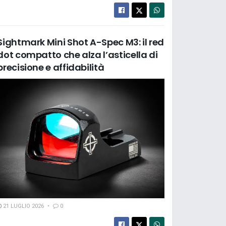
Sightmark Mini Shot A-Spec M3: il red
dot compatto che alza l’asticella di
precisione e affidabilità
21 LUGLIO 2026
0