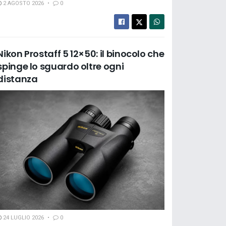
2 AGOSTO 2026
0
Nikon Prostaff 5 12×50: il binocolo che
spinge lo sguardo oltre ogni
distanza
24 LUGLIO 2026
0