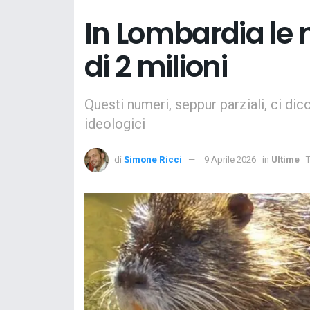
In Lombardia le 
di 2 milioni
Questi numeri, seppur parziali, ci dic
ideologici
di
Simone Ricci
9 Aprile 2026
in
Ultime
T