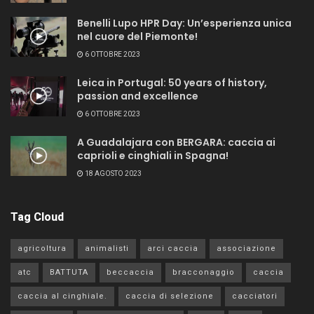
Benelli Lupo HPR Day: Un’esperienza unica
nel cuore del Piemonte!
6 OTTOBRE 2023
Leica in Portugal: 50 years of history,
passion and excellence
6 OTTOBRE 2023
A Guadalajara con BERGARA: caccia ai
caprioli e cinghiali in Spagna!
18 AGOSTO 2023
Tag Cloud
agricoltura
animalisti
arci caccia
associazione
atc
BATTUTA
beccaccia
bracconaggio
caccia
caccia al cinghiale.
caccia di selezione
cacciatori