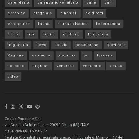
calendario
calendario venatorio
cane
cani
carabina
cinghiale
cinghiali
coldiretti
emergenza
fauna
fauna selvatica
federcaccia
ferma
fidc
fucile
gestione
lombardia
migratoria
news
notizie
peste suina
provincia
Regione
sardegna
stagione
tar
toscana
Toscana
ungulati
venatoria
venatorio
veneto
video
Caccia Passione S.r.l.
via Camillo Golgi nr.1, cap 20090 Opera (MI) ITALY
C.F. e P.Iva 08016350962
Testata Giornalistica registrata presso il Tribunale di Milano nr.17 del