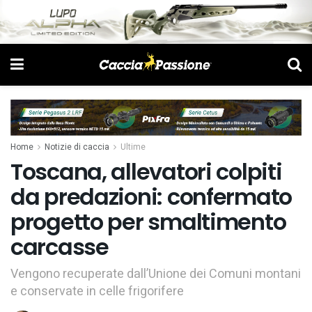
Home
Notizie di caccia
Ultime
Toscana, allevatori colpiti
da predazioni: confermato
progetto per smaltimento
carcasse
Vengono recuperate dall’Unione dei Comuni montani
e conservate in celle frigorifere