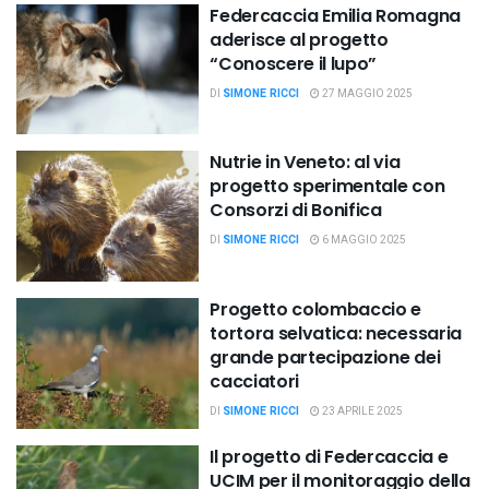
Federcaccia Emilia Romagna
aderisce al progetto
“Conoscere il lupo”
DI
SIMONE RICCI
27 MAGGIO 2025
Nutrie in Veneto: al via
progetto sperimentale con
Consorzi di Bonifica
DI
SIMONE RICCI
6 MAGGIO 2025
Progetto colombaccio e
tortora selvatica: necessaria
grande partecipazione dei
cacciatori
DI
SIMONE RICCI
23 APRILE 2025
Il progetto di Federcaccia e
UCIM per il monitoraggio della