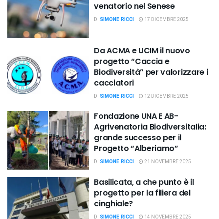
venatorio nel Senese
DI
SIMONE RICCI
17 DICEMBRE 2025
Da ACMA e UCIM il nuovo
progetto “Caccia e
Biodiversità” per valorizzare i
cacciatori
DI
SIMONE RICCI
12 DICEMBRE 2025
Fondazione UNA E AB-
Agrivenatoria Biodiversitalia:
grande successo per il
Progetto “Alberiamo”
DI
SIMONE RICCI
21 NOVEMBRE 2025
Basilicata, a che punto è il
progetto per la filiera del
cinghiale?
DI
SIMONE RICCI
14 NOVEMBRE 2025