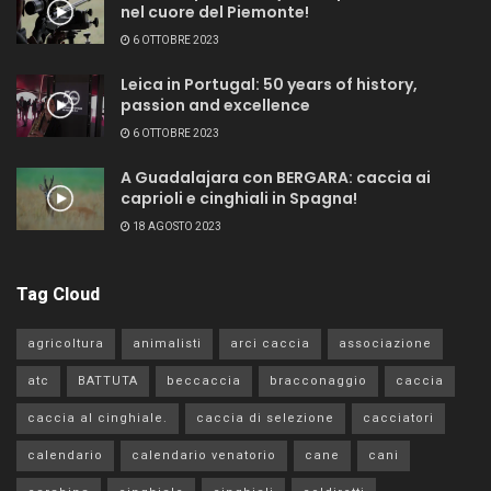
nel cuore del Piemonte!
6 OTTOBRE 2023
Leica in Portugal: 50 years of history,
passion and excellence
6 OTTOBRE 2023
A Guadalajara con BERGARA: caccia ai
caprioli e cinghiali in Spagna!
18 AGOSTO 2023
Tag Cloud
agricoltura
animalisti
arci caccia
associazione
atc
BATTUTA
beccaccia
bracconaggio
caccia
caccia al cinghiale.
caccia di selezione
cacciatori
calendario
calendario venatorio
cane
cani