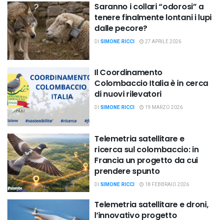
Saranno i collari “odorosi” a
tenere finalmente lontani i lupi
dalle pecore?
DI
SIMONE RICCI
27 APRILE 2026
Il Coordinamento
Colombaccio Italia è in cerca
di nuovi rilevatori
DI
SIMONE RICCI
19 MARZO 2026
Telemetria satellitare e
ricerca sul colombaccio: in
Francia un progetto da cui
prendere spunto
DI
SIMONE RICCI
18 FEBBRAIO 2026
Telemetria satellitare e droni,
l’innovativo progetto