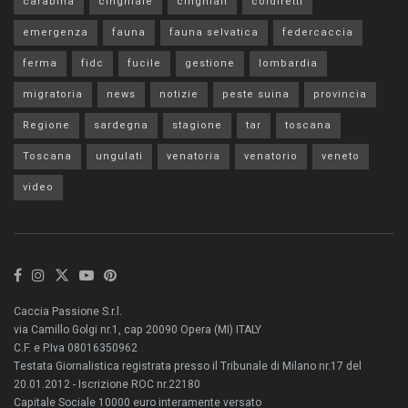
carabina
cinghiale
cinghiali
coldiretti
emergenza
fauna
fauna selvatica
federcaccia
ferma
fidc
fucile
gestione
lombardia
migratoria
news
notizie
peste suina
provincia
Regione
sardegna
stagione
tar
toscana
Toscana
ungulati
venatoria
venatorio
veneto
video
Caccia Passione S.r.l.
via Camillo Golgi nr.1, cap 20090 Opera (MI) ITALY
C.F. e P.Iva 08016350962
Testata Giornalistica registrata presso il Tribunale di Milano nr.17 del
20.01.2012 - Iscrizione ROC nr.22180
Capitale Sociale 10000 euro interamente versato