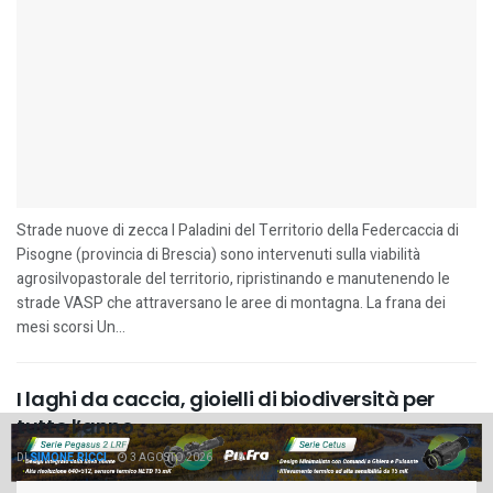
Strade nuove di zecca I Paladini del Territorio della Federcaccia di
Pisogne (provincia di Brescia) sono intervenuti sulla viabilità
agrosilvopastorale del territorio, ripristinando e manutenendo le
strade VASP che attraversano le aree di montagna. La frana dei
mesi scorsi Un...
I laghi da caccia, gioielli di biodiversità per
tutto l’anno
DI
SIMONE RICCI
3 AGOSTO 2026
0