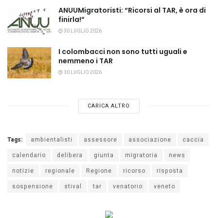
ANUUMigratoristi: “Ricorsi al TAR, è ora di
finirla!”
30 LUGLIO 2026
I colombacci non sono tutti uguali e
nemmeno i TAR
30 LUGLIO 2026
CARICA ALTRO
Tags:
ambientalisti
assessore
associazione
caccia
calendario
delibera
giunta
migratoria
news
notizie
regionale
Regione
ricorso
risposta
sospensione
stival
tar
venatorio
veneto