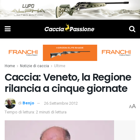
Home
Notizie di caccia
Ultime
Caccia: Veneto, la Regione
rilancia a cinque giornate
di
Benjo
26 Settembre 2012
A
A
Tempo di lettura: 2 minuti di lettura