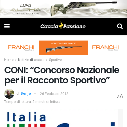
Home
Notizie di caccia
Sportive
CONI: “Concorso Nazionale
per il Racconto Sportivo”
di
Benjo
26 Febbraio 2012
A
A
Tempo di lettura: 2 minuti di lettura