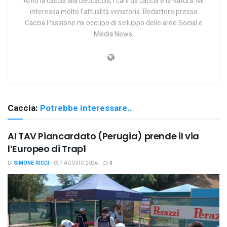
Amo la caccia alla beccaccia, i cani da caccia e la Natura. Mi
interessa molto l'attualità venatoria. Redattore presso
Caccia Passione mi occupo di sviluppo delle aree Social e
Media News.
Caccia:
Potrebbe interessare..
Al TAV Piancardato (Perugia) prende il via
l’Europeo di Trap1
DI
SIMONE RICCI
7 AGOSTO 2026
0