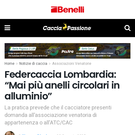
Home
Notizie di caccia
Associazioni Venatorie
Federcaccia Lombardia:
“Mai più anelli circolari in
alluminio”
La pratica prevede che il cacciatore presenti
domanda all’associazione venatoria di
appartenenza o all’ATC/CAC