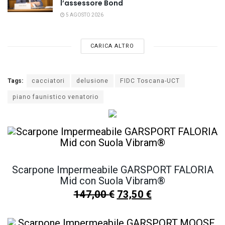
l’assessore Bond
5 AGOSTO 2026
CARICA ALTRO
Tags:
cacciatori
delusione
FIDC Toscana-UCT
piano faunistico venatorio
Scarpone Impermeabile GARSPORT FALORIA
Mid con Suola Vibram®
147,00
€
73,50
€