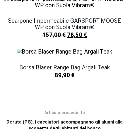
Scarpone Impermeabile GARSPORT MOOSE
WP con Suola Vibram®
157,00
€
78,50
€
Borsa Blaser Range Bag Argali Teak
89,90
€
SCOPRI TUTTI I NOSTRI PRODOTTI
Articolo precedente
Deruta (PG), i cacciatori accompagnano gli alunni alla
scoperta degli abitanti del bosco