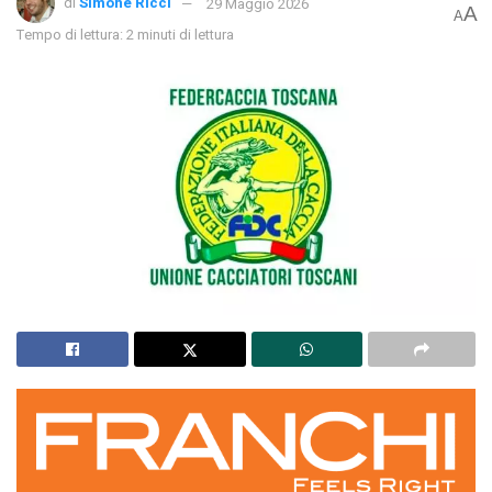
di
Simone Ricci
29 Maggio 2026
A
A
Tempo di lettura: 2 minuti di lettura