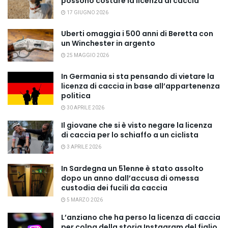
possono costare la licenza di caccia
17 GIUGNO 2026
Uberti omaggia i 500 anni di Beretta con
un Winchester in argento
25 MAGGIO 2026
In Germania si sta pensando di vietare la
licenza di caccia in base all’appartenenza
politica
30 APRILE 2026
Il giovane che si è visto negare la licenza
di caccia per lo schiaffo a un ciclista
3 APRILE 2026
In Sardegna un 51enne è stato assolto
dopo un anno dall’accusa di omessa
custodia dei fucili da caccia
5 MARZO 2026
L’anziano che ha perso la licenza di caccia
per colpa della storia Instagram del figlio