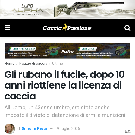
Home
Notizie di caccia
Ultime
Gli rubano il fucile, dopo 10
anni riottiene la licenza di
caccia
All'uomo, un 43enne umbro, era stato anche
imposto il divieto di detenzione di armi e munizioni
di
Simone Ricci
9 Luglio 2025
A
A