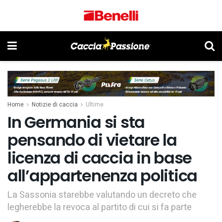
Home
Notizie di caccia
Ultime
In Germania si sta
pensando di vietare la
licenza di caccia in base
all’appartenenza politica
La Sassonia starebbe valutando un decreto che
legherebbe la revoca al partito di cui si fa parte