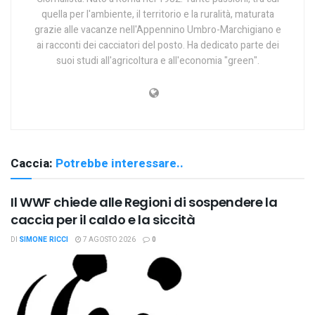
quella per l'ambiente, il territorio e la ruralità, maturata
grazie alle vacanze nell'Appennino Umbro-Marchigiano e
ai racconti dei cacciatori del posto. Ha dedicato parte dei
suoi studi all'agricoltura e all'economia "green".
Caccia:
Potrebbe interessare..
Il WWF chiede alle Regioni di sospendere la
caccia per il caldo e la siccità
DI
SIMONE RICCI
7 AGOSTO 2026
0