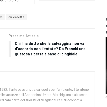
ARICA ALTRO
ws
on caretta
Prossimo Articolo
Chi l’ha detto che la selvaggina non va
d’accordo con l’estate? Da Franchi una
gustosa ricetta a base di cinghiale
982. Tante passioni, tra cui quella per l'ambiente, il territorio
ie alle vacanze nell'Appennino Umbro-Marchigiano e ai racconti
edicato parte dei suoi studi all'agricoltura e all'economia