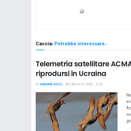
Caccia:
Potrebbe interessare..
Telemetria satellitare ACMA
riprodursi in Ucraina
DI
SIMONE RICCI
5 AGOSTO 2026
0
No
es
Ac
ve
gi