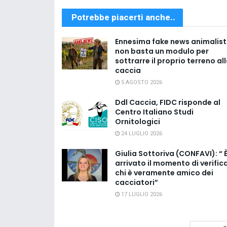
Potrebbe piacerti anche..
Ennesima fake news animalist
non basta un modulo per
sottrarre il proprio terreno al
caccia
5 AGOSTO 2026
Ddl Caccia, FIDC risponde al
Centro Italiano Studi
Ornitologici
24 LUGLIO 2026
Giulia Sottoriva (CONFAVI): “ 
arrivato il momento di verific
chi è veramente amico dei
cacciatori”
17 LUGLIO 2026