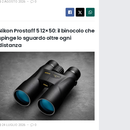
2 AGOSTO 2026
0
Nikon Prostaff 5 12×50: il binocolo che
spinge lo sguardo oltre ogni
distanza
24 LUGLIO 2026
0