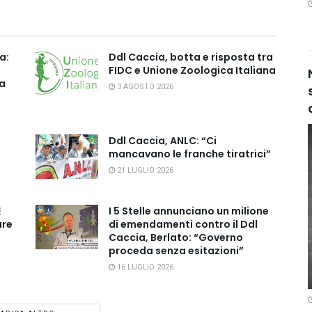
a:
Ddl Caccia, botta e risposta tra
FIDC e Unione Zoologica Italiana
la
3 AGOSTO 2026
Ddl Caccia, ANLC: “Ci
mancavano le franche tiratrici”
21 LUGLIO 2026
È
I 5 Stelle annunciano un milione
are
di emendamenti contro il Ddl
Caccia, Berlato: “Governo
proceda senza esitazioni”
16 LUGLIO 2026