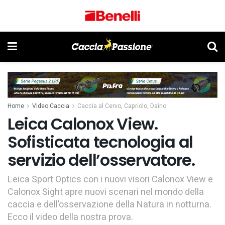
Home
Video Caccia
Caccia al Cervo, Capriolo, Daino
Leica Calonox View.
Sofisticata tecnologia al
servizio dell’osservatore.
Leica Sport Optics con i nuovi visori Calonox View e
Calonox Sight apre nuovi scenari nel mondo della
caccia e dell’osservazione della Natura in notturna.
Ecco il video della nostra prova.