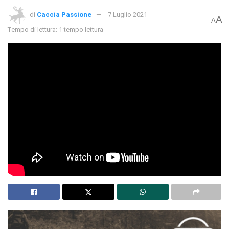
di
Caccia Passione
7 Luglio 2021
A
A
Tempo di lettura: 1 tempo lettura