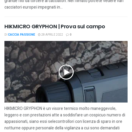
grande filo da torcere ai cacciatori. Nel filmato potrete vedere vari
cacciatori europei impegnati in...
HIKMICRO GRYPHON | Prova sul campo
DI
CACCIA PASSIONE
28 APRILE 2022
0
HIKMICRO GRYPHON è un visore termico molto maneggevole,
leggero e con prestazioni atte a soddisfare un cospicuo numero di
appassionati, siano essi selecontrollori con licenza di sparo in ore
notturne oppure personale della vigilanza a cui sono demandati