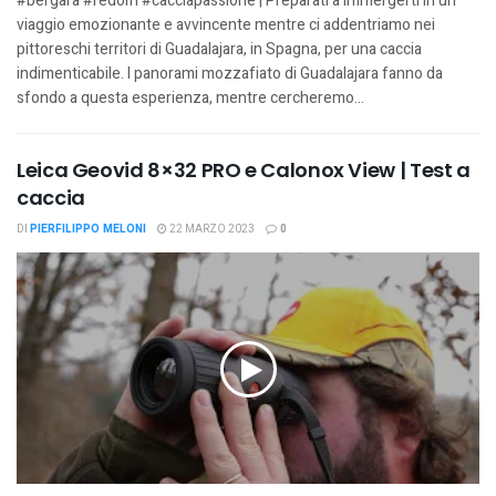
#bergara #redolfi #cacciapassione | Preparati a immergerti in un
viaggio emozionante e avvincente mentre ci addentriamo nei
pittoreschi territori di Guadalajara, in Spagna, per una caccia
indimenticabile. I panorami mozzafiato di Guadalajara fanno da
sfondo a questa esperienza, mentre cercheremo...
Leica Geovid 8×32 PRO e Calonox View | Test a
caccia
DI
PIERFILIPPO MELONI
22 MARZO 2023
0