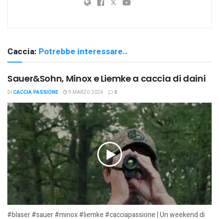
Caccia:
Potrebbe interessare..
Sauer&Sohn, Minox e Liemke a caccia di daini
DI
CACCIA PASSIONE
9 MARZO 2024
0
#blaser #sauer #minox #liemke #cacciapassione | Un weekend di