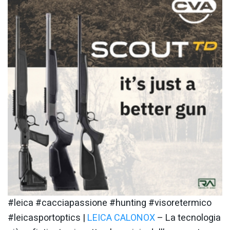
#leica #cacciapassione #hunting #visoretermico
#leicasportoptics |
LEICA CALONOX
– La tecnologia