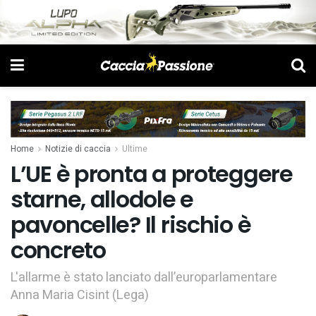
Home
Notizie di caccia
Ultime
L’UE è pronta a proteggere
starne, allodole e
pavoncelle? Il rischio è
concreto
L'allarme è stato lanciato dall’europarlamentare
Anna Maria Cisint (Lega)