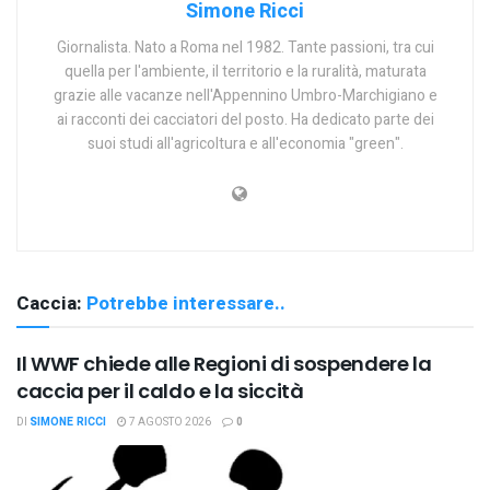
Simone Ricci
Giornalista. Nato a Roma nel 1982. Tante passioni, tra cui
quella per l'ambiente, il territorio e la ruralità, maturata
grazie alle vacanze nell'Appennino Umbro-Marchigiano e
ai racconti dei cacciatori del posto. Ha dedicato parte dei
suoi studi all'agricoltura e all'economia "green".
Caccia:
Potrebbe interessare..
Il WWF chiede alle Regioni di sospendere la
caccia per il caldo e la siccità
DI
SIMONE RICCI
7 AGOSTO 2026
0