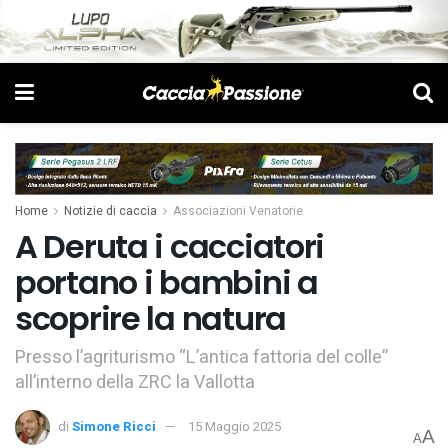
Home
Notizie di caccia
Associazioni Venatorie
A Deruta i cacciatori
portano i bambini a
scoprire la natura
Presso l’agriturismo “L’antica fattoria del colle”
all’interno della ZRC la Vallotta
di
Simone Ricci
15 Maggio 2025
A
A