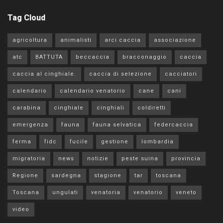
Tag Cloud
agricoltura
animalisti
arci caccia
associazione
atc
BATTUTA
beccaccia
bracconaggio
caccia
caccia al cinghiale.
caccia di selezione
cacciatori
calendario
calendario venatorio
cane
cani
carabina
cinghiale
cinghiali
coldiretti
emergenza
fauna
fauna selvatica
federcaccia
ferma
fidc
fucile
gestione
lombardia
migratoria
news
notizie
peste suina
provincia
Regione
sardegna
stagione
tar
toscana
Toscana
ungulati
venatoria
venatorio
veneto
video