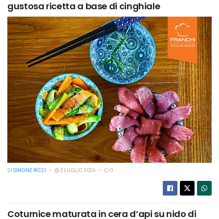
gustosa ricetta a base di cinghiale
DI
SIMONE RICCI
3 LUGLIO 2026
0
Coturnice maturata in cera d’api su nido di