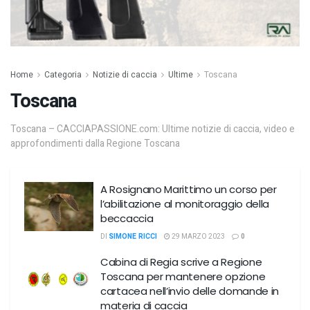
Home
Categoria
Notizie di caccia
Ultime
Toscana
Toscana
Toscana – CACCIAPASSIONE.com: Ultime notizie di caccia, video e
approfondimenti dalla Regione Toscana
A Rosignano Marittimo un corso per
l’abilitazione al monitoraggio della
beccaccia
DI
SIMONE RICCI
29 MARZO 2023
0
Cabina di Regia scrive a Regione
Toscana per mantenere opzione
cartacea nell’invio delle domande in
materia di caccia