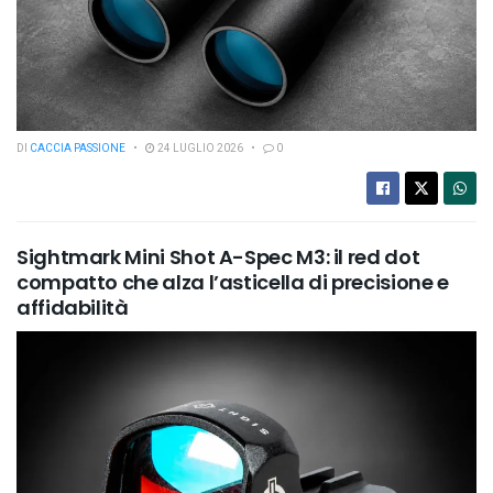
DI
CACCIA PASSIONE
24 LUGLIO 2026
0
Sightmark Mini Shot A-Spec M3: il red dot
compatto che alza l’asticella di precisione e
affidabilità