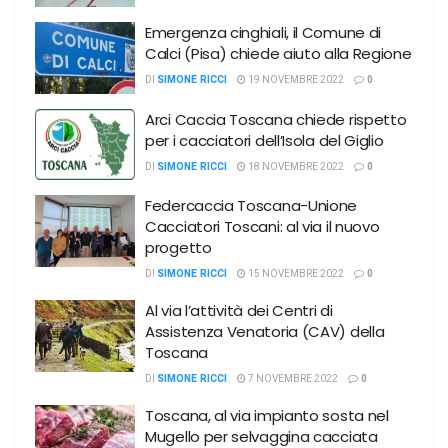
Emergenza cinghiali, il Comune di
Calci (Pisa) chiede aiuto alla Regione
DI
SIMONE RICCI
19 NOVEMBRE 2022
0
Arci Caccia Toscana chiede rispetto
per i cacciatori dell’Isola del Giglio
DI
SIMONE RICCI
18 NOVEMBRE 2022
0
Federcaccia Toscana-Unione
Cacciatori Toscani: al via il nuovo
progetto
DI
SIMONE RICCI
15 NOVEMBRE 2022
0
Al via l’attività dei Centri di
Assistenza Venatoria (CAV) della
Toscana
DI
SIMONE RICCI
7 NOVEMBRE 2022
0
Toscana, al via impianto sosta nel
Mugello per selvaggina cacciata