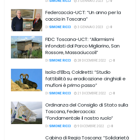
DI
SIMONE RICCI
3 GENNAIO 2023
0
Federcaccia-UCT: “Un anno per la
caccia in Toscana”
DI
SIMONE RICCI
3 GENNAIO 2023
0
FIDC Toscana-UCT: “Allarmismi
infondati dal Parco Migliarino, San
Rossore, Massaciuccoli”
DI
SIMONE RICCI
28 DICEMBRE 2022
0
Isola d’Elba, Coldiretti: “Studio
fattibilità su eradicazione cinghiali e
mufloni è primo passo”
DI
SIMONE RICCI
21 DICEMBRE 2022
0
Ordinanza del Consiglio di Stato sulla
Toscana, Federcaccia:
“Fondamentale il nostro ruolo”
DI
SIMONE RICCI
9 DICEMBRE 2022
0
Cabina di Regia Toscana: “Solidarietà