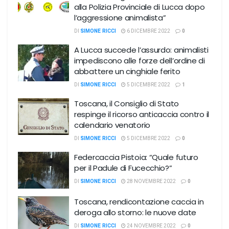
alla Polizia Provinciale di Lucca dopo
l’aggressione animalista”
DI
SIMONE RICCI
6 DICEMBRE 2022
0
A Lucca succede l’assurdo: animalisti
impediscono alle forze dell’ordine di
abbattere un cinghiale ferito
DI
SIMONE RICCI
5 DICEMBRE 2022
1
Toscana, il Consiglio di Stato
respinge il ricorso anticaccia contro il
calendario venatorio
DI
SIMONE RICCI
5 DICEMBRE 2022
0
Federcaccia Pistoia: “Quale futuro
per il Padule di Fucecchio?”
DI
SIMONE RICCI
28 NOVEMBRE 2022
0
Toscana, rendicontazione caccia in
deroga allo storno: le nuove date
DI
SIMONE RICCI
24 NOVEMBRE 2022
0