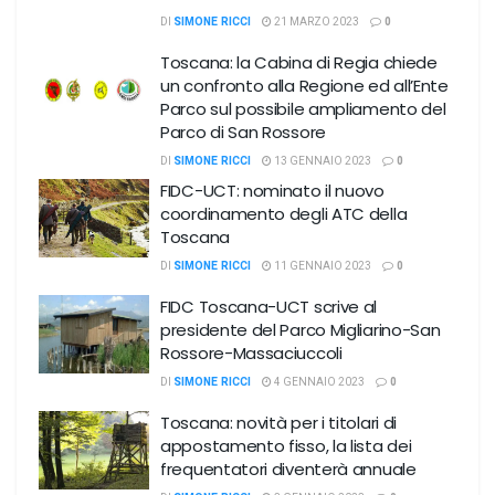
DI
SIMONE RICCI
21 MARZO 2023
0
Toscana: la Cabina di Regia chiede
un confronto alla Regione ed all’Ente
Parco sul possibile ampliamento del
Parco di San Rossore
DI
SIMONE RICCI
13 GENNAIO 2023
0
FIDC-UCT: nominato il nuovo
coordinamento degli ATC della
Toscana
DI
SIMONE RICCI
11 GENNAIO 2023
0
FIDC Toscana-UCT scrive al
presidente del Parco Migliarino-San
Rossore-Massaciuccoli
DI
SIMONE RICCI
4 GENNAIO 2023
0
Toscana: novità per i titolari di
appostamento fisso, la lista dei
frequentatori diventerà annuale