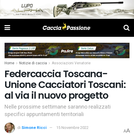
Home
Notizie di caccia
Associazioni Venatorie
Federcaccia Toscana-
Unione Cacciatori Toscani:
al via il nuovo progetto
Nelle prossime settimane saranno realizzati
specifici appuntamenti territoriali
di
Simone Ricci
15 Novembre 2022
A
A