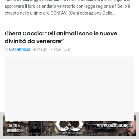
approvare il loro calendario venatorio con legge regionale? Se lo è
chiesto nelle ultime ore CONFAVI (Confederazione Delle...
Libera Caccia: “Gli animali sono le nuove
divinità da venerare”
DI
SIMONE RICCI
17 LUGLIO 2026
0
Clima di odio “Momenti di forte paura ad Arrone, piccolo comune
della Valnerina, dove la settimana scorsa una bambina di 4 anni è