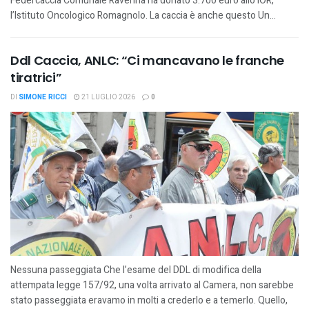
Federcaccia Comunale Ravenna ha donato 3.700 euro allo IOR,
l’Istituto Oncologico Romagnolo. La caccia è anche questo Un...
Ddl Caccia, ANLC: “Ci mancavano le franche
tiratrici”
DI
SIMONE RICCI
21 LUGLIO 2026
0
Nessuna passeggiata Che l’esame del DDL di modifica della
attempata legge 157/92, una volta arrivato al Camera, non sarebbe
stato passeggiata eravamo in molti a crederlo e a temerlo. Quello,