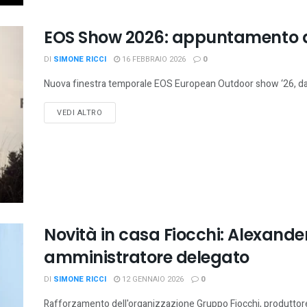
EOS Show 2026: appuntamento a
DI
SIMONE RICCI
16 FEBBRAIO 2026
0
Nuova finestra temporale EOS European Outdoor show ‘26, dal 
VEDI ALTRO
Novità in casa Fiocchi: Alexander
amministratore delegato
DI
SIMONE RICCI
12 GENNAIO 2026
0
Rafforzamento dell'organizzazione Gruppo Fiocchi, produttore 