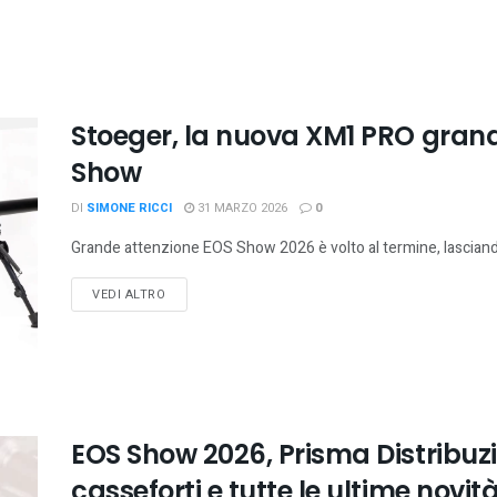
Stoeger, la nuova XM1 PRO grand
Show
DI
SIMONE RICCI
31 MARZO 2026
0
Grande attenzione EOS Show 2026 è volto al termine, lasciandos
VEDI ALTRO
EOS Show 2026, Prisma Distribuz
casseforti e tutte le ultime novit