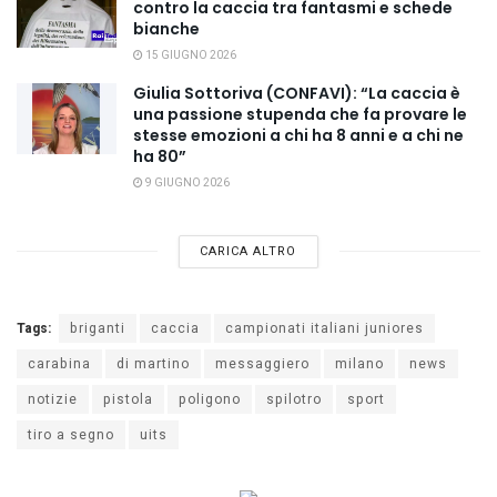
contro la caccia tra fantasmi e schede
bianche
15 GIUGNO 2026
Giulia Sottoriva (CONFAVI): “La caccia è
una passione stupenda che fa provare le
stesse emozioni a chi ha 8 anni e a chi ne
ha 80”
9 GIUGNO 2026
CARICA ALTRO
Tags:
briganti
caccia
campionati italiani juniores
carabina
di martino
messaggiero
milano
news
notizie
pistola
poligono
spilotro
sport
tiro a segno
uits