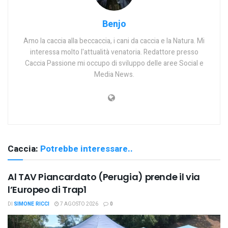
Benjo
Amo la caccia alla beccaccia, i cani da caccia e la Natura. Mi
interessa molto l'attualità venatoria. Redattore presso
Caccia Passione mi occupo di sviluppo delle aree Social e
Media News.
Caccia:
Potrebbe interessare..
Al TAV Piancardato (Perugia) prende il via
l’Europeo di Trap1
DI
SIMONE RICCI
7 AGOSTO 2026
0