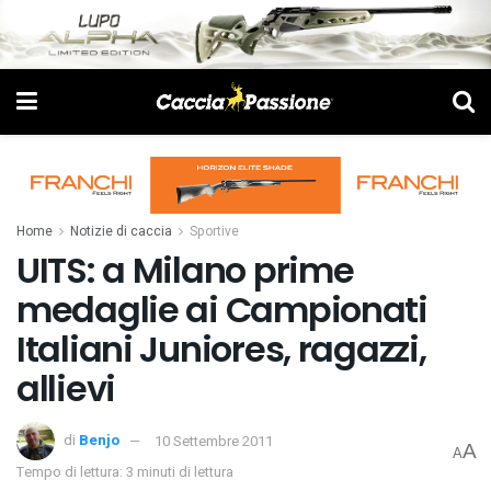
Home
Notizie di caccia
Sportive
UITS: a Milano prime
medaglie ai Campionati
Italiani Juniores, ragazzi,
allievi
di
Benjo
10 Settembre 2011
A
A
Tempo di lettura: 3 minuti di lettura