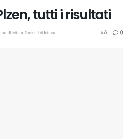
zen, tutti i risultati
0
A
po di lettura: 2 minuti di lettura
A