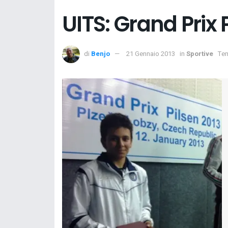
UITS: Grand Prix Pl
di
Benjo
21 Gennaio 2013
in
Sportive
Tem