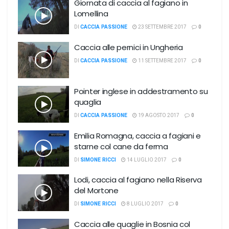
Giornata di caccia al fagiano in
Lomellina
DI
CACCIA PASSIONE
23 SETTEMBRE 2017
0
Caccia alle pernici in Ungheria
DI
CACCIA PASSIONE
11 SETTEMBRE 2017
0
Pointer inglese in addestramento su
quaglia
DI
CACCIA PASSIONE
19 AGOSTO 2017
0
Emilia Romagna, caccia a fagiani e
starne col cane da ferma
DI
SIMONE RICCI
14 LUGLIO 2017
0
Lodi, caccia al fagiano nella Riserva
del Mortone
DI
SIMONE RICCI
8 LUGLIO 2017
0
Caccia alle quaglie in Bosnia col