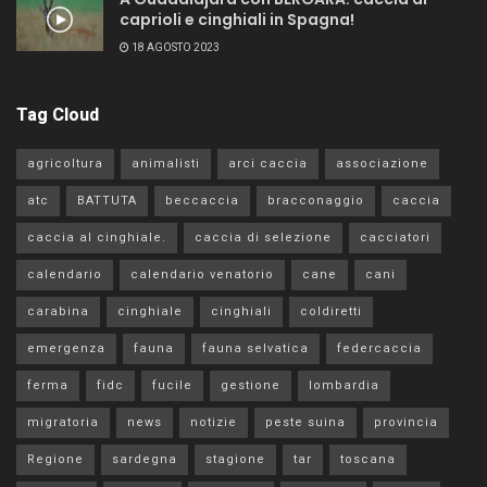
caprioli e cinghiali in Spagna!
18 AGOSTO 2023
Tag Cloud
agricoltura
animalisti
arci caccia
associazione
atc
BATTUTA
beccaccia
bracconaggio
caccia
caccia al cinghiale.
caccia di selezione
cacciatori
calendario
calendario venatorio
cane
cani
carabina
cinghiale
cinghiali
coldiretti
emergenza
fauna
fauna selvatica
federcaccia
ferma
fidc
fucile
gestione
lombardia
migratoria
news
notizie
peste suina
provincia
Regione
sardegna
stagione
tar
toscana