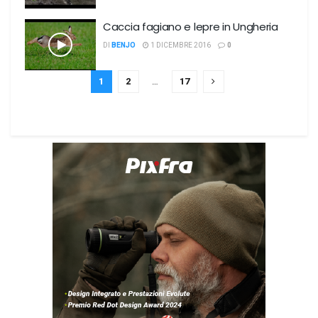
Caccia fagiano e lepre in Ungheria
DI
BENJO
1 DICEMBRE 2016
0
1
2
…
17