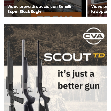
Video prova di caccia con Benelli
Video prov
Super Black Eagle III
la doppiet