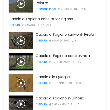
Pointer
DI
SIMONE RICCI
7 LUGLIO 2017
0
Caccia al Fagiano con Setter Inglese
DI
BENJO
2 MAGGIO 2017
0
Caccia al Fagiano sui Monti Reatini
DI
BENJO
6 MARZO 2017
0
Caccia al Fagiano con Kurzhaar
DI
BENJO
15 FEBBRAIO 2017
0
Caccia alla Quaglia
DI
BENJO
16 GENNAIO 2017
0
Caccia al Fagiano in Umbria
DI
BENJO
5 GENNAIO 2017
0