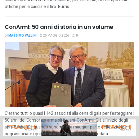
ottiche per la caccia e il tiro. Burris...
ConArmI: 50 anni di storia in un volume
DI
MASSIMO VALLINI
25 MAGGIO 2026
0
C’erano tutti o quasi i 142 associati alla cena di gala per festeggiare i
50 anni del Consorzio armaioli italiani-ConArmI. Già all'inizio degli
anni Sessanta, quando sono nate la maggior parte delle aziende
oggi associate (qualcuna ancora prima), viene fondata...