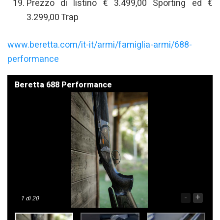
Prezzo di listino € 3.499,00 Sporting ed €
3.299,00 Trap
www.beretta.com/it-it/armi/famiglia-armi/688-
performance
Beretta 688 Performance
-
+
1
di 20