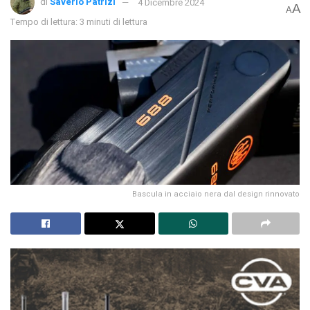
di
Saverio Patrizi
4 Dicembre 2024
A
A
Tempo di lettura: 3 minuti di lettura
Bascula in acciaio nera dal design rinnovato