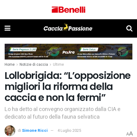
Home
Notizie di caccia
Ultime
Lollobrigida: “L’opposizione
migliori la riforma della
caccia e non la fermi”
Lo ha detto al convegno organizzato dalla CIA e
dedicato al futuro della fauna selvatica
di
Simone Ricci
4 Luglio 2025
A
A