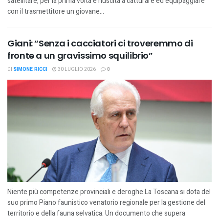
satellitare, per la prima volta è riuscita a catturare ed equipaggiare
con il trasmettitore un giovane...
Giani: “Senza i cacciatori ci troveremmo di
fronte a un gravissimo squilibrio”
DI
SIMONE RICCI
30 LUGLIO 2026
0
Niente più competenze provinciali e deroghe La Toscana si dota del
suo primo Piano faunistico venatorio regionale per la gestione del
territorio e della fauna selvatica. Un documento che supera