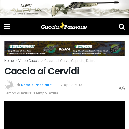
Home
Video Caccia
Caccia al Cervo, Capriolo, Daino
Caccia ai Cervidi
di
Caccia Passione
2 Aprile 2013
A
A
Tempo di lettura: 1 tempo lettura