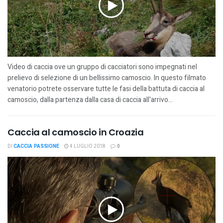
Video di caccia ove un gruppo di cacciatori sono impegnati nel
prelievo di selezione di un bellissimo camoscio. In questo filmato
venatorio potrete osservare tutte le fasi della battuta di caccia al
camoscio, dalla partenza dalla casa di caccia all'arrivo...
Caccia al camoscio in Croazia
DI
CACCIA PASSIONE
4 LUGLIO 2018
0