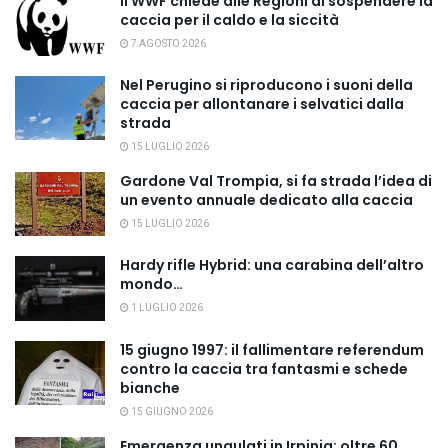
Il WWF chiede alle Regioni di sospendere la
caccia per il caldo e la siccità
7 AGOSTO 2026
Nel Perugino si riproducono i suoni della
caccia per allontanare i selvatici dalla
strada
15 LUGLIO 2026
Gardone Val Trompia, si fa strada l’idea di
un evento annuale dedicato alla caccia
15 LUGLIO 2026
Hardy rifle Hybrid: una carabina dell’altro
mondo…
1 LUGLIO 2026
15 giugno 1997: il fallimentare referendum
contro la caccia tra fantasmi e schede
bianche
15 GIUGNO 2026
Emergenza ungulati in Irpinia: oltre 60