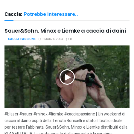
Caccia:
Potrebbe interessare..
Sauer&Sohn, Minox e Liemke a caccia di daini
DI
CACCIA PASSIONE
9 MARZO 2024
0
#blaser #sauer #minox #liemke #cacciapassione | Un weekend di
caccia al daino ospiti della Tenuta Bonicelli è stato il teatro ideale
per testare l'abbinata: Sauer&Sohn, Minox e Liemke distribuiti dalla
BLASER ITALIA. La protagonista della giornata è la carabina