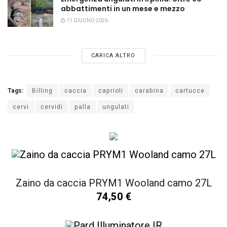
abbattimenti in un mese e mezzo
11 GIUGNO 2026
CARICA ALTRO
Tags:
Billing
caccia
caprioli
carabina
cartucce
cervi
cervidi
palla
ungulati
Zaino da caccia PRYM1 Wooland camo 27L
74,50
€