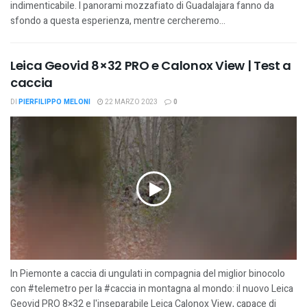
indimenticabile. I panorami mozzafiato di Guadalajara fanno da
sfondo a questa esperienza, mentre cercheremo...
Leica Geovid 8×32 PRO e Calonox View | Test a
caccia
DI
PIERFILIPPO MELONI
22 MARZO 2023
0
In Piemonte a caccia di ungulati in compagnia del miglior binocolo
con #telemetro per la #caccia in montagna al mondo: il nuovo Leica
Geovid PRO 8×32 e l'inseparabile Leica Calonox View, capace di