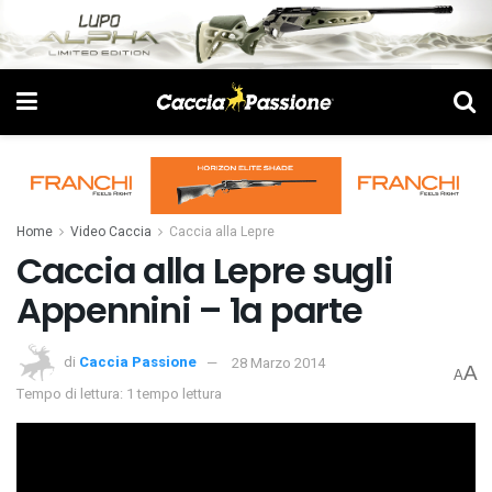
Home
Video Caccia
Caccia alla Lepre
Caccia alla Lepre sugli
Appennini – 1a parte
di
Caccia Passione
28 Marzo 2014
A
A
Tempo di lettura: 1 tempo lettura