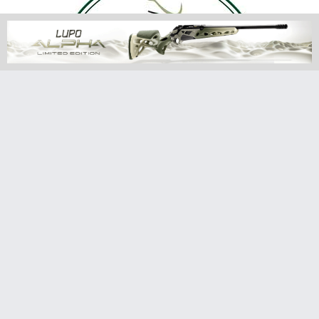
LE NOSTRE PROVE
Delta Optical Titanium RF: il telemetro che
porta precisione e velocità in ogni uscita
venatoria