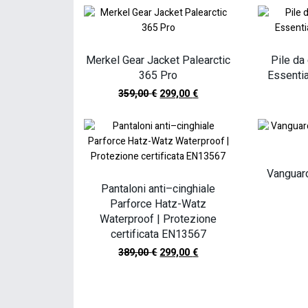
Merkel Gear Jacket Palearctic
Pile d
365 Pro
Essenti
359,00
€
299,00
€
Vanguar
Pantaloni anti–cinghiale
Parforce Hatz-Watz
Waterproof | Protezione
certificata EN13567
389,00
€
299,00
€
SCOPRI TUT