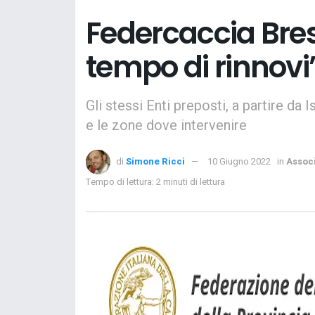
Federcaccia Bres
tempo di rinnovi
Gli stessi Enti preposti, a partire da 
e le zone dove intervenire
di
Simone Ricci
10 Giugno 2022
in
Associ
Tempo di lettura: 2 minuti di lettura