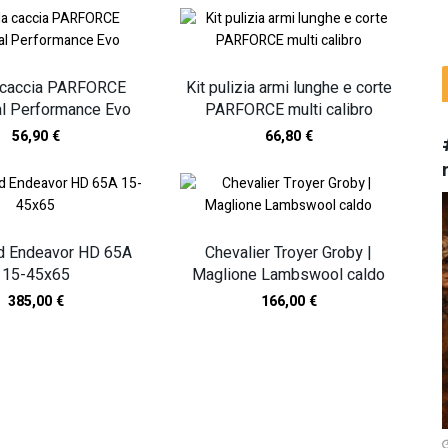
a caccia PARFORCE
Kit pulizia armi lunghe e corte
al Performance Evo
PARFORCE multi calibro
56,90
€
66,80
€
d Endeavor HD 65A
Chevalier Troyer Groby |
15-45x65
Maglione Lambswool caldo
385,00
€
166,00
€
TI I NOSTRI PRODOTTI