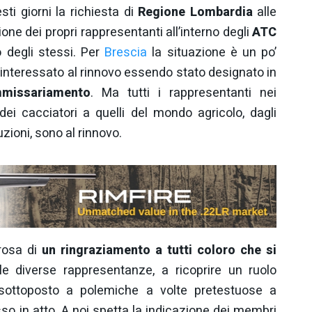
sti giorni la richiesta di
Regione Lombardia
alle
one dei propri rappresentanti all’interno degli
ATC
o degli stessi. Per
Brescia
la situazione è un po’
 interessato al rinnovo essendo stato designato in
missariamento
. Ma tutti i rappresentanti nei
dei cacciatori a quelli del mondo agricolo, dagli
uzioni, sono al rinnovo.
rosa di
un ringraziamento a tutti coloro che si
 le diverse rappresentanze, a ricoprire un ruolo
sottoposto a polemiche a volte pretestuose a
so in atto. A noi spetta la indicazione dei membri