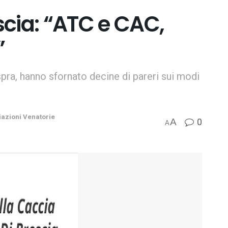
cia: “ATC e CAC,
”
Ispra, hanno sfornato decine di pareri sui modi
azioni Venatorie
0
A
A