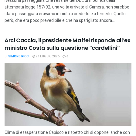
Nessuna passeggiata Che l’esame del DDL di modifica della
attempata legge 157/92, una volta arrivato al Camera, non sarebbe
stato passeggiata eravamo in molti a crederlo e a temerlo. Quello,
però, che era poco prevedibile e che ha sparigliato ancora...
Arci Caccia, il presidente Maffei risponde all’ex
ministro Costa sulla questione “cardellini”
DI
SIMONE RICCI
21 LUGLIO 2026
0
Clima di esasperazione Capisco e rispetto chi si oppone, anche con