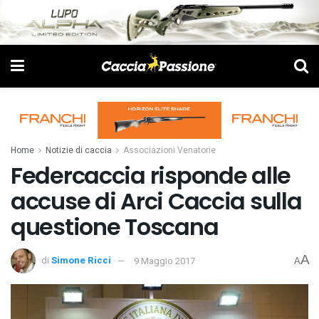
Home
Notizie di caccia
Associazioni Venatorie
Federcaccia risponde alle
accuse di Arci Caccia sulla
questione Toscana
A
di
Simone Ricci
9 Maggio 2017
A