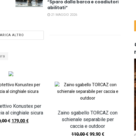
“Sparo dalla barca e coadiutori
abilitati”
21 MAGGIO 2026
ARICA ALTRO
ura
tettivo Konustex per
cia al cinghiale sicura
Zaino sgabello TORCAZ con
schienale separabile per
0,00
€
179,00
€
caccia e outdoor
110,00
€
99,90
€