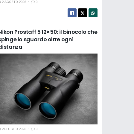
2 AGOSTO 2026
0
Nikon Prostaff 5 12×50: il binocolo che
spinge lo sguardo oltre ogni
distanza
24 LUGLIO 2026
0