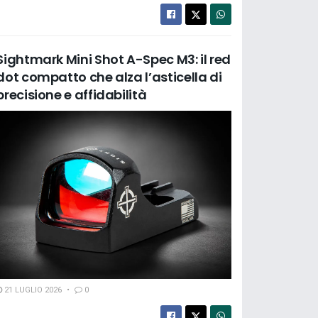
Sightmark Mini Shot A-Spec M3: il red
dot compatto che alza l’asticella di
precisione e affidabilità
21 LUGLIO 2026
0