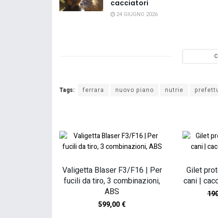
cacciatori
24 GIUGNO 2026
C
Tags:
ferrara
nuovo piano
nutrie
prefett
Valigetta Blaser F3/F16 | Per
Gilet pro
fucili da tiro, 3 combinazioni,
cani | cac
ABS
19
599,00
€