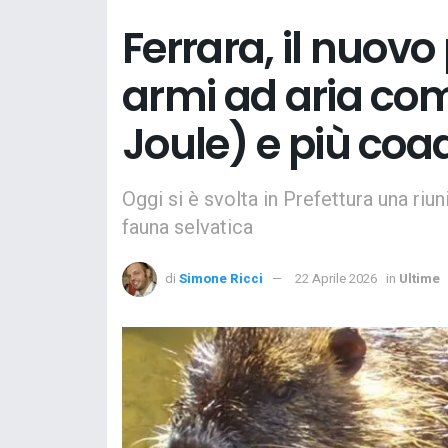
Ferrara, il nuovo
armi ad aria com
Joule) e più coad
Oggi si è svolta in Prefettura una riuni
fauna selvatica
di
Simone Ricci
22 Aprile 2026
in
Ultime