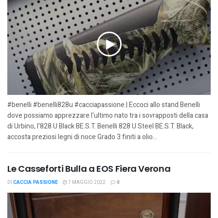
#benelli #benelli828u #cacciapassione | Eccoci allo stand Benelli
dove possiamo apprezzare l'ultimo nato tra i sovrapposti della casa
di Urbino, l'828 U Black BE.S.T. Benelli 828 U Steel BE.S.T. Black,
accosta preziosi legni di noce Grado 3 finiti a olio...
Le Casseforti Bulla a EOS Fiera Verona
DI
CACCIA PASSIONE
7 MAGGIO 2022
0