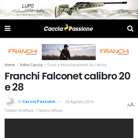
Home
Video Caccia
Fucili e Munizionamenti da Caccia
Franchi Falconet calibro 20
e 28
di
Caccia Passione
28 Agosto 2014
A
A
Tempo di lettura: 1 tempo lettura