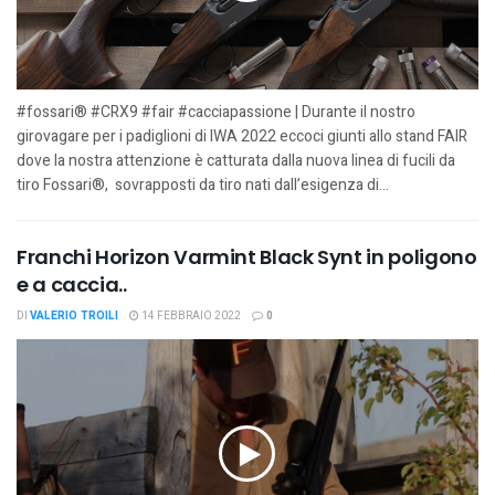
#fossari® #CRX9 #fair #cacciapassione | Durante il nostro
girovagare per i padiglioni di IWA 2022 eccoci giunti allo stand FAIR
dove la nostra attenzione è catturata dalla nuova linea di fucili da
tiro Fossari®, sovrapposti da tiro nati dall’esigenza di...
Franchi Horizon Varmint Black Synt in poligono
e a caccia..
DI
VALERIO TROILI
14 FEBBRAIO 2022
0