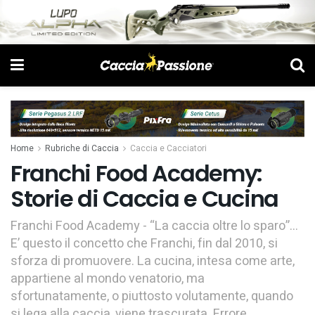
Home
Rubriche di Caccia
Caccia e Cacciatori
Franchi Food Academy:
Storie di Caccia e Cucina
Franchi Food Academy - “La caccia oltre lo sparo”...
E’ questo il concetto che Franchi, fin dal 2010, si
sforza di promuovere. La cucina, intesa come arte,
appartiene al mondo venatorio, ma
sfortunatamente, o piuttosto volutamente, quando
si lega alla caccia, viene trascurata. Errore