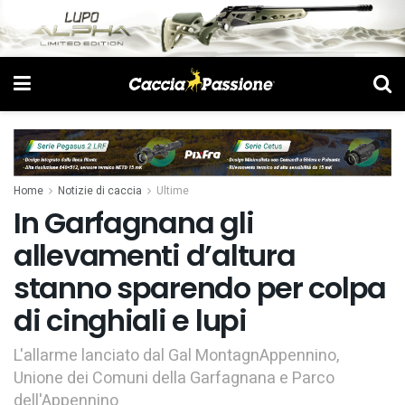
Home
Notizie di caccia
Ultime
In Garfagnana gli
allevamenti d’altura
stanno sparendo per colpa
di cinghiali e lupi
L'allarme lanciato dal Gal MontagnAppennino,
Unione dei Comuni della Garfagnana e Parco
dell'Appennino