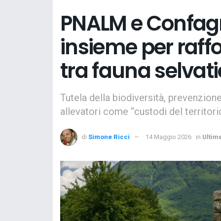
PNALM e Confagri
insieme per raff
tra fauna selvat
Tutela della biodiversità, prevenzione
allevatori come “custodi del territori
di
Simone Ricci
14 Maggio 2026
in
Ultim