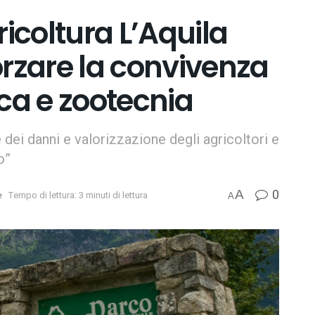
coltura L’Aquila
orzare la convivenza
ica e zootecnia
 dei danni e valorizzazione degli agricoltori e
o”
0
A
e
Tempo di lettura: 3 minuti di lettura
A