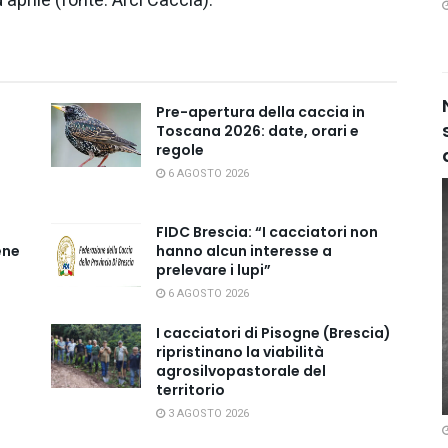
aprile (fonte: Arci Caccia).
Pre-apertura della caccia in
Toscana 2026: date, orari e
regole
6 AGOSTO 2026
FIDC Brescia: “I cacciatori non
ene
hanno alcun interesse a
prelevare i lupi”
6 AGOSTO 2026
I cacciatori di Pisogne (Brescia)
ripristinano la viabilità
agrosilvopastorale del
territorio
3 AGOSTO 2026