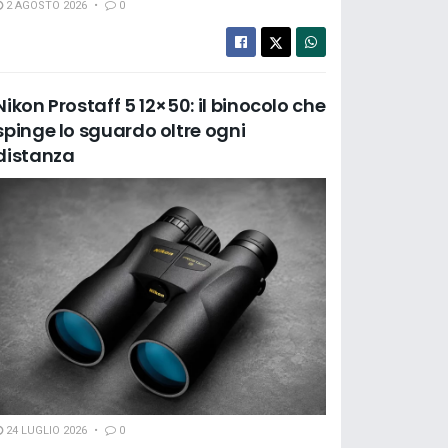
2 AGOSTO 2026
0
Nikon Prostaff 5 12×50: il binocolo che
spinge lo sguardo oltre ogni
distanza
24 LUGLIO 2026
0