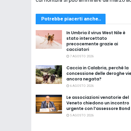
cui fioritura si può ammirare da marzo ad 
Potrebbe piacerti anche..
In Umbria il virus West Nile è
stato intercettato
precocemente grazie ai
cacciatori
7 AGOSTO 2026
Caccia in Calabria, perché la
concessione delle deroghe vi
ancora negata?
6 AGOSTO 2026
Le associazioni venatorie del
Veneto chiedono un incontro
urgente con l’assessore Bond
5 AGOSTO 2026