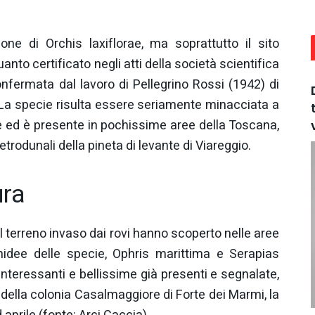
one di Orchis laxiflorae, ma soprattutto il sito
nto certificato negli atti della società scientifica
onfermata dal lavoro di Pellegrino Rossi (1942) di
 La specie risulta essere seriamente minacciata a
e ed è presente in pochissime aree della Toscana,
retrodunali della pineta di levante di Viareggio.
ura
el terreno invaso dai rovi hanno scoperto nelle aree
chidee delle specie, Ophris marittima e Serapias
teressanti e bellissime già presenti e segnalate,
i della colonia Casalmaggiore di Forte dei Marmi, la