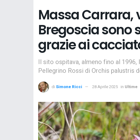
Massa Carrara, v
Bregoscia sono s
grazie ai cacciat
Il sito ospitava, almeno fino al 1996,
Pellegrino Rossi di Orchis palustris 
di
Simone Ricci
28 Aprile 2025
in
Ultime