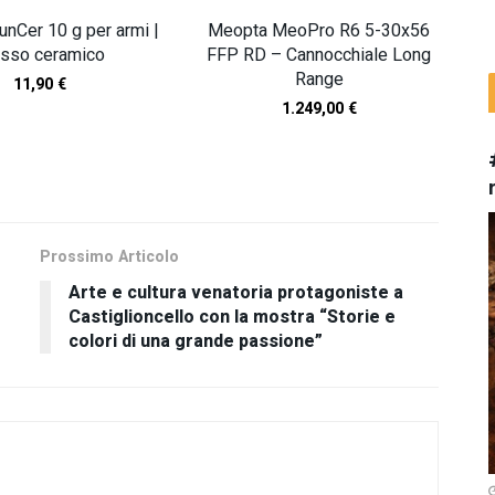
GunCer 10 g per armi |
Meopta MeoPro R6 5-30x56
asso ceramico
FFP RD – Cannocchiale Long
Range
11,90
€
1.249,00
€
TI I NOSTRI PRODOTTI
Prossimo Articolo
Arte e cultura venatoria protagoniste a
Castiglioncello con la mostra “Storie e
colori di una grande passione”