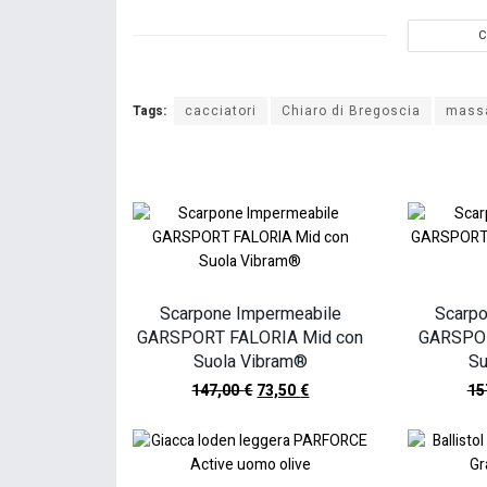
C
Tags:
cacciatori
Chiaro di Bregoscia
massa
Scarpone Impermeabile
Scarpo
GARSPORT FALORIA Mid con
GARSPO
Suola Vibram®
Su
147,00
€
73,50
€
15