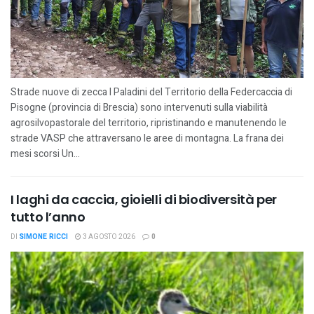
Strade nuove di zecca I Paladini del Territorio della Federcaccia di
Pisogne (provincia di Brescia) sono intervenuti sulla viabilità
agrosilvopastorale del territorio, ripristinando e manutenendo le
strade VASP che attraversano le aree di montagna. La frana dei
mesi scorsi Un...
I laghi da caccia, gioielli di biodiversità per
tutto l’anno
DI
SIMONE RICCI
3 AGOSTO 2026
0