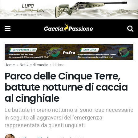
Home
Notizie di caccia
Ultime
Parco delle Cinque Terre,
battute notturne di caccia
al cinghiale
Le battute in orario notturno si sono rese necessarie
in seguito all'aggravarsi dell'emergenza
rappresentata da questi ungulati.