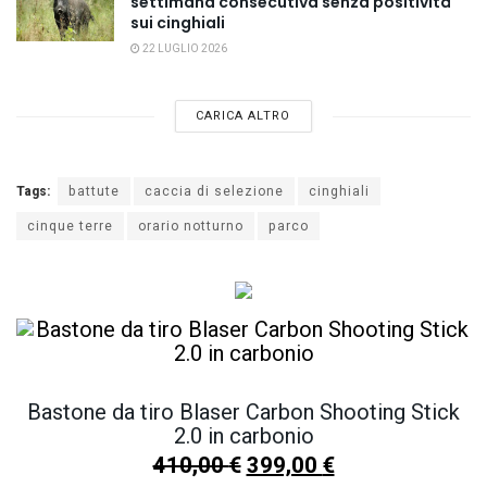
settimana consecutiva senza positività
sui cinghiali
22 LUGLIO 2026
CARICA ALTRO
Tags:
battute
caccia di selezione
cinghiali
cinque terre
orario notturno
parco
Bastone da tiro Blaser Carbon Shooting Stick
2.0 in carbonio
410,00
€
399,00
€