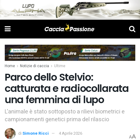
Home
Notizie di caccia
Ultime
Parco dello Stelvio:
catturata e radiocollarata
una femmina di lupo
L'animale è stato sottoposto a rilievi biometrici e
campionamenti genetici prima del rilascio
di
Simone Ricci
4 Aprile 2026
A
A