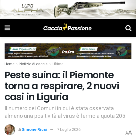
Home
Notizie di caccia
Ultime
Peste suina: il Piemonte
torna a respirare, 2 nuovi
casi in Liguria
Il numero dei Comuni in cui è stata osservata
almeno una positività al virus è fermo a quota 205
di
Simone Ricci
7 Luglio 2026
A
A