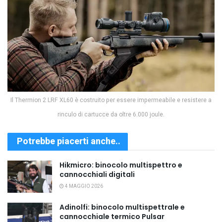
Il Thermion 2 LRF XL60 è costruito per essere impermeabile e resistere a
rinculo di cartucce da oltre 6.000 joule.
Potrebbe piacerti anche..
Hikmicro: binocolo multispettro e
cannocchiali digitali
4 MAGGIO 2026
Adinolfi: binocolo multispettrale e
cannocchiale termico Pulsar