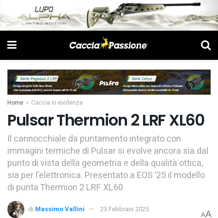
Home
Caccia in evidenza
Pulsar Thermion 2 LRF XL60
Il cannocchiale da puntamento integrato con
immagini termiche di Pulsar si evolve ancora sia dal
punto di vista della geometria e della qualità ottica,
sia per l’elettronica. Presentato a EOS ’25 il modello
di punta Thermion 2 LRF XL60
di
Massimo Vallini
23 Febbraio 2025
A
A