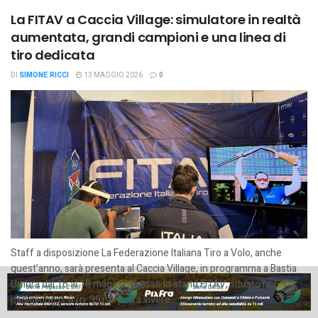
La FITAV a Caccia Village: simulatore in realtà
aumentata, grandi campioni e una linea di
tiro dedicata
DI
SIMONE RICCI
13 MAGGIO 2026
0
Staff a disposizione La Federazione Italiana Tiro a Volo, anche
quest’anno, sarà presenta al Caccia Village, in programma a Bastia
Umbra dal 16 al 18 maggio. Presso lo stand FITAV, situato nel
padiglione n. 8 (n. 39), si potrà vivere...