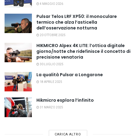
4 MAGGIO 2026
Pulsar Telos LRF XP50: il monoculare
termico che alza l’asticella
dell’osservazione notturna
20 OTTOBRE 2025
HIKMICRO Alpex 4K LITE: l’ottica digitale
giorno/notte che ridefinisce il concetto di
precisione venatoria
30 LUGLIO 2025
La qualità Pulsar a Longarone
18 APRILE 2025
Hikmicro esplora l’infinito
31 MARZO 2025
CARICA ALTRO