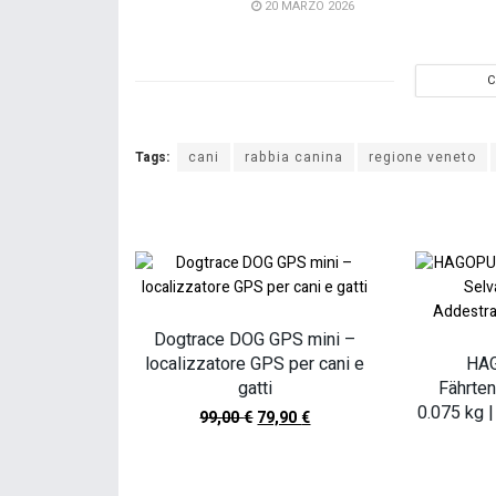
20 MARZO 2026
C
Tags:
cani
rabbia canina
regione veneto
Dogtrace DOG GPS mini –
localizzatore GPS per cani e
HAG
gatti
Fährten
0.075 kg 
99,00
€
79,90
€