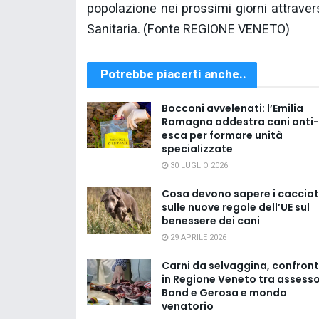
popolazione nei prossimi giorni attravers
Sanitaria. (Fonte REGIONE VENETO)
Potrebbe piacerti anche..
Bocconi avvelenati: l’Emilia
Romagna addestra cani anti-
esca per formare unità
specializzate
30 LUGLIO 2026
Cosa devono sapere i cacciat
sulle nuove regole dell’UE sul
benessere dei cani
29 APRILE 2026
Carni da selvaggina, confron
in Regione Veneto tra assesso
Bond e Gerosa e mondo
venatorio