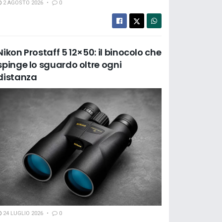
2 AGOSTO 2026
0
Nikon Prostaff 5 12×50: il binocolo che
spinge lo sguardo oltre ogni
distanza
24 LUGLIO 2026
0