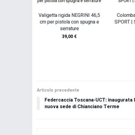
Valigetta rigida NEGRINI 46,5
Colombac
cm per pistola con spugna e
SPORT | 
serrature
39,00
€
SCOPRI TUT
Articolo precedente
Federcaccia Toscana-UCT: inaugurata 
nuova sede di Chianciano Terme