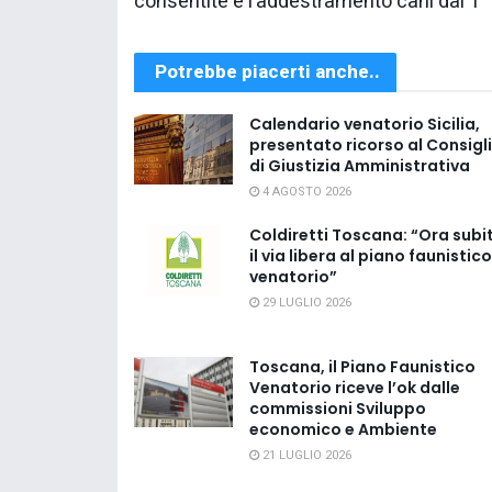
consentite e l’addestramento cani dal 1°
Potrebbe piacerti anche..
Calendario venatorio Sicilia,
presentato ricorso al Consigl
di Giustizia Amministrativa
4 AGOSTO 2026
Coldiretti Toscana: “Ora subi
il via libera al piano faunistico
venatorio”
29 LUGLIO 2026
Toscana, il Piano Faunistico
Venatorio riceve l’ok dalle
commissioni Sviluppo
economico e Ambiente
21 LUGLIO 2026