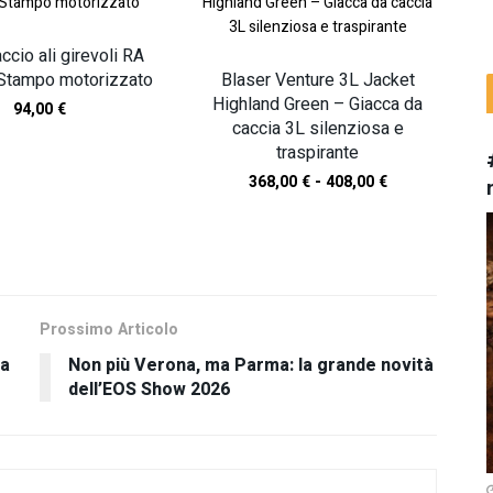
cio ali girevoli RA
Stampo motorizzato
Blaser Venture 3L Jacket
Highland Green – Giacca da
94,00
€
caccia 3L silenziosa e
traspirante
368,00
€
-
408,00
€
TI I NOSTRI PRODOTTI
Prossimo Articolo
la
Non più Verona, ma Parma: la grande novità
dell’EOS Show 2026