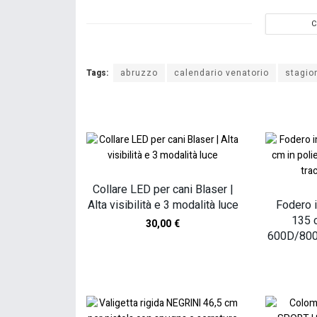
C
Tags:
abruzzo
calendario venatorio
stagio
Collare LED per cani Blaser |
Alta visibilità e 3 modalità luce
Fodero i
135 c
30,00
€
600D/800D