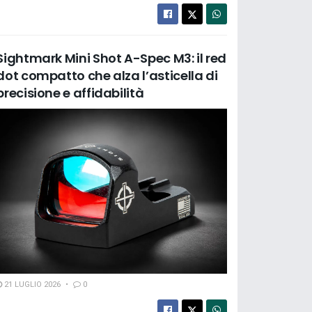
Sightmark Mini Shot A-Spec M3: il red
dot compatto che alza l’asticella di
precisione e affidabilità
21 LUGLIO 2026
0