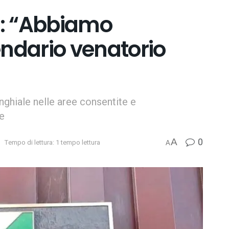
o: “Abbiamo
endario venatorio
inghiale nelle aree consentite e
e
0
A
Tempo di lettura: 1 tempo lettura
A