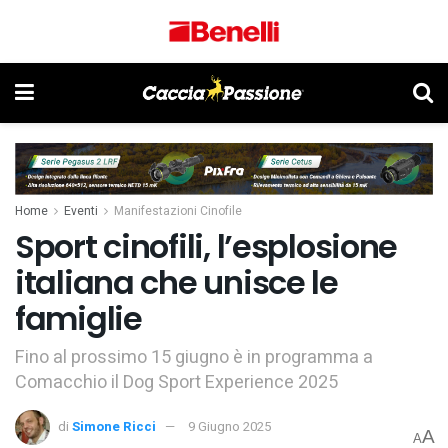
Home
Eventi
Manifestazioni Cinofile
Sport cinofili, l’esplosione
italiana che unisce le
famiglie
Fino al prossimo 15 giugno è in programma a
Comacchio il Dog Sport Experience 2025
di
Simone Ricci
9 Giugno 2025
A
A