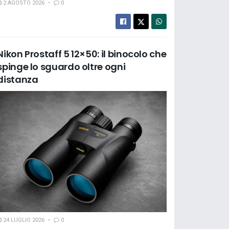
2 AGOSTO 2026
0
Nikon Prostaff 5 12×50: il binocolo che
spinge lo sguardo oltre ogni
distanza
24 LUGLIO 2026
0