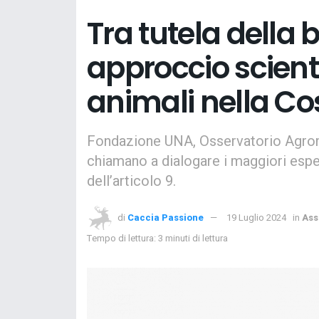
Tra tutela della b
approccio scientif
animali nella Co
Fondazione UNA, Osservatorio Agroma
chiamano a dialogare i maggiori esper
dell’articolo 9.
di
Caccia Passione
19 Luglio 2024
in
Ass
Tempo di lettura: 3 minuti di lettura