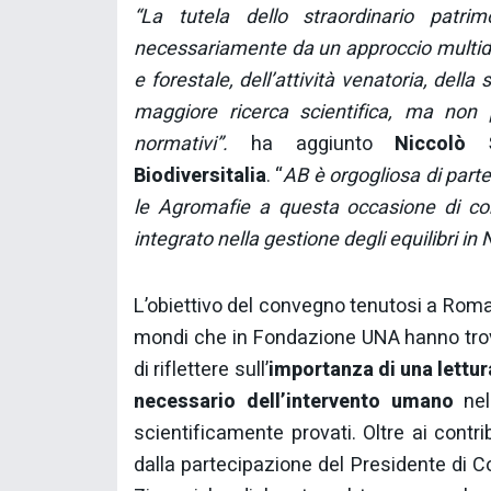
“La tutela dello straordinario patri
necessariamente da un approccio multidis
e forestale, dell’attività venatoria, del
maggiore ricerca scientifica, ma non 
normativi”.
ha aggiunto
Niccolò 
Biodiversitalia
. “
AB è orgogliosa di par
le Agromafie a questa occasione di con
integrato nella gestione degli equilibri in 
L’obiettivo del convegno tenutosi a Roma
mondi che in Fondazione UNA hanno trov
di riflettere sull’
importanza
di una lettu
necessario dell’intervento umano
nell
scientificamente provati. Oltre ai contri
dalla partecipazione del Presidente di Co