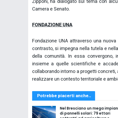
Zipponi, ha dialogato sul tema con alc
Camera e Senato.
FONDAZIONE UNA
Fondazione UNA attraverso una nuova fi
contrasto, si impegna nella tutela e nel
della comunità. In essa convergono, inf
insieme a quelle scientifiche e accade
collaborando intorno a progetti concreti,
realizzare un contesto territoriale e ambi
Potrebbe piacerti anche..
Nel Bresciano un mega impia
di pannelli solari: 79 ettari