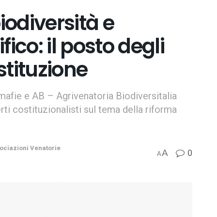
iodiversità e
ico: il posto degli
stituzione
fie e AB – Agrivenatoria Biodiversitalia
ti costituzionalisti sul tema della riforma
ociazioni Venatorie
0
A
A